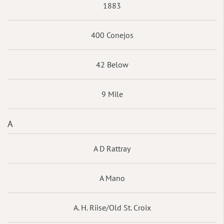
1883
400 Conejos
42 Below
9 Mile
A
A D Rattray
A Mano
A. H. Riise/Old St. Croix