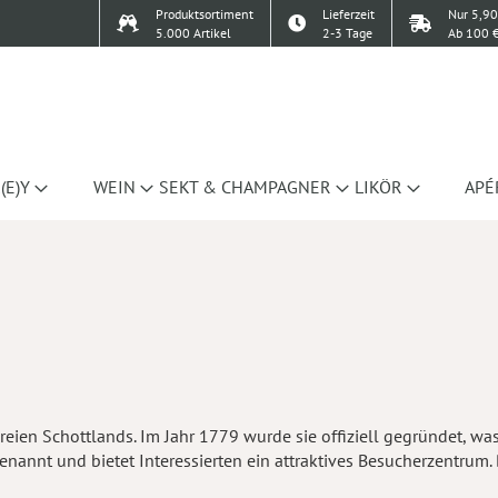
Produktsortiment
Lieferzeit
Nur 5,90
5.000 Artikel
2-3 Tage
Ab 100 €
(E)Y
WEIN
SEKT & CHAMPAGNER
LIKÖR
APÉ
eien Schottlands. Im Jahr 1779 wurde sie offiziell gegründet, was
l benannt und bietet Interessierten ein attraktives Besucherzentru