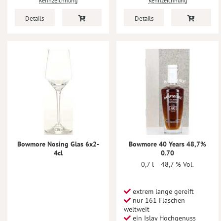
Kennzeichnung
Kennzeichnung
Details
Details
Bowmore Nosing Glas 6x2-
Bowmore 40 Years 48,7%
4cl
0.70
0,7 l
48,7 % Vol.
extrem lange gereift
nur 161 Flaschen
weltweit
ein Islay Hochgenuss