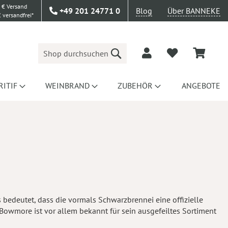
 € Versand
+49 201 24771 0
Blog
Über BANNEKE
 versandfrei*
Suche
RITIF
WEINBRAND
ZUBEHÖR
ANGEBOTE
 bedeutet, dass die vormals Schwarzbrennei eine offizielle
m. Bowmore ist vor allem bekannt für sein ausgefeiltes Sortiment