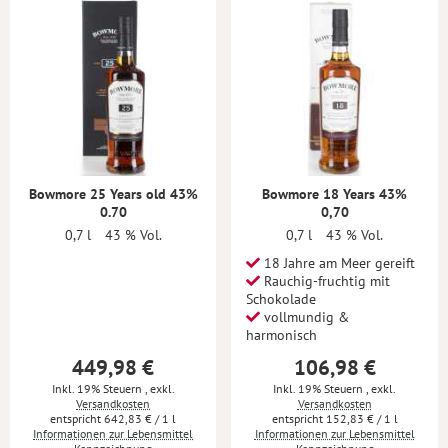
Bowmore 25 Years old 43%
Bowmore 18 Years 43%
0.70
0,70
0,7 l
43 % Vol.
0,7 l
43 % Vol.
18 Jahre am Meer gereift
Rauchig-fruchtig mit
Schokolade
vollmundig &
harmonisch
449,98 €
106,98 €
Inkl. 19% Steuern
,
exkl.
Inkl. 19% Steuern
,
exkl.
Versandkosten
Versandkosten
642,83 €
/ 1 l
152,83 €
/ 1 l
Informationen zur Lebensmittel
Informationen zur Lebensmittel