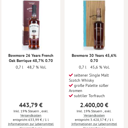
Bowmore 26 Years French
Bowmore 30 Years 45,6%
Oak Barrique 48,7% 0.70
0.70
0,7 l
48,7 % Vol.
0,7 l
45,6 % Vol.
seltener Single Malt
Scotch Whisky
große Palette süßer
Aromen
subtiler Torfrauch
443,79 €
2.400,00 €
Inkl. 19% Steuern
,
exkl.
Inkl. 19% Steuern
,
exkl.
Versandkosten
Versandkosten
633,99 €
/ 1 l
3.428,57 €
/ 1 l
Informationen zur Lebensmittel
Informationen zur Lebensmittel