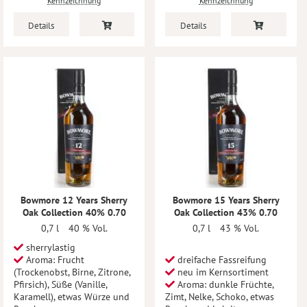
Kennzeichnung
Kennzeichnung
Details
Details
Bowmore 12 Years Sherry
Bowmore 15 Years Sherry
Oak Collection 40% 0.70
Oak Collection 43% 0.70
0,7 l
40 % Vol.
0,7 l
43 % Vol.
sherrylastig
Aroma: Frucht
dreifache Fassreifung
(Trockenobst, Birne, Zitrone,
neu im Kernsortiment
Pfirsich), Süße (Vanille,
Aroma: dunkle Früchte,
Karamell), etwas Würze und
Zimt, Nelke, Schoko, etwas