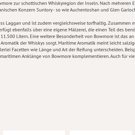
owmore zur schottischen Whiskyregion der Inseln. Nach mehreren
apanischen Konzern Suntory - so wie Auchentoshan und Glen Garioc
ss Laggan und ist zudem vergleichsweise torfhaltig. Zusammen mi
t ebenfalls über eine eigene Mälzerei, die einen Teil des benötig
11.500 Litern. Eine weitere Besonderheit von Bowmore ist das an 
Aromatik der Whiskys sorgt. Maritime Aromatik meint leicht salzi
 vielerlei Facetten wie Länge und Art der Reifung unterscheiden. 
ie maritimen Anklänge von Bowmore komplementieren. Auch für vie