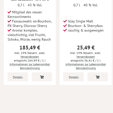
0,7 l
43 % Vol.
0,7 l
40 % Vol.
Mitglied des neuen
Kernsortiments
Fassauswahl: ex-Bourbon,
Islay Single Malt
PX-Sherry, Oloroso-Sherry
Bourbon- & Sherryfass
Aroma: komplex,
rauchig & ausgewogen
vielschichtig, viel Frucht,
Schoko, Würze, wenig Rauch
185,49 €
25,49 €
Inkl. 19% Steuern
,
exkl.
Inkl. 19% Steuern
,
exkl.
Versandkosten
Versandkosten
264,99 €
/ 1 l
36,41 €
/ 1 l
Informationen zur Lebensmittel
Informationen zur Lebensmittel
Kennzeichnung
Kennzeichnung
Details
Details