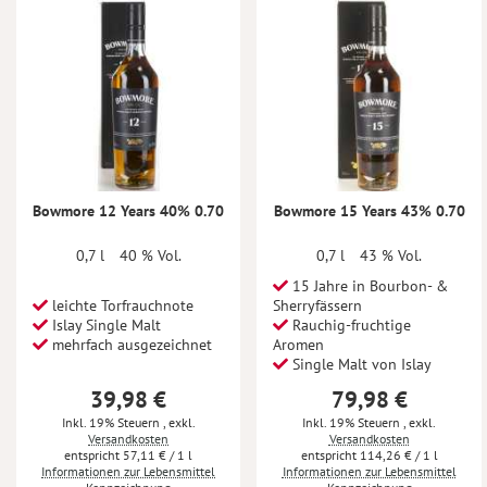
Bowmore 12 Years 40% 0.70
Bowmore 15 Years 43% 0.70
0,7 l
40 % Vol.
0,7 l
43 % Vol.
15 Jahre in Bourbon- &
leichte Torfrauchnote
Sherryfässern
Islay Single Malt
Rauchig-fruchtige
mehrfach ausgezeichnet
Aromen
Single Malt von Islay
39,98 €
79,98 €
Inkl. 19% Steuern
,
exkl.
Inkl. 19% Steuern
,
exkl.
Versandkosten
Versandkosten
57,11 €
/ 1 l
114,26 €
/ 1 l
Informationen zur Lebensmittel
Informationen zur Lebensmittel