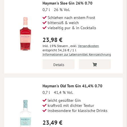
Hayman's Sloe Gin 26% 0.70
0,7 l
26 % Vol.
Schlehen nach erstem Frost
bittersüß & weich
vielseitig pur & in Cocktails
23,98 €
Inkl. 19% Steuern
,
exkl.
Versandkosten
34,26 €
/ 1 l
Informationen zur Lebensmittel Kennzeichnung
Details
Hayman's Old Tom Gin 41,4% 0.70
0,7 l
41,4 % Vol.
leicht gesüßter Gin
kraftvoll mit dichter Textur
insbesondere für klassische Drinks
23,49 €