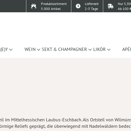
Produktsortiment
Lieferzeit
Nur 5,90
5.000 Artikel
2-3 Tage
Ab 100 €
(E)Y
WEIN
SEKT & CHAMPAGNER
LIKÖR
APÉ
i Heil im Mittelhessischen Laubus-Eschbach. Als Ortsteil von Wilm
örmige Reliefs geprägt, die überwiegend mit Nadelwäldern bedeckt 