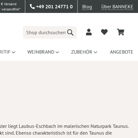
 € Versand
+49 201 24771 0
Blog
Über BANNEKE
 versandfrei*
Suche
RITIF
WEINBRAND
ZUBEHÖR
ANGEBOTE
ünster liegt Laubus-Eschbach im malerischen Naturpark Taunus.
sind. Ebenso charakteristisch ist für den Taunus die