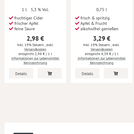
1 l
5,3 % Vol.
0,75 l
fruchtiger Cider
frisch & spritzig
frischer Apfel
Apfel & Frucht
feine Säure
alkoholfrei genießen
2,98 €
3,29 €
Inkl. 19% Steuern
,
exkl.
Inkl. 19% Steuern
,
exkl.
Versandkosten
Versandkosten
2,98 €
/ 1 l
4,39 €
/ 1 l
Informationen zur Lebensmittel
Informationen zur Lebensmittel
Kennzeichnung
Kennzeichnung
Details
Details