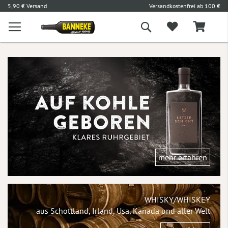
l
5,90 € Versand
Versandkostenfrei ab 100 €
L
Suche
mehr erfahren
WHISKY/WHISKEY
aus Schottland, Irland, Usa, Kanada und aller Welt