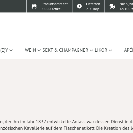
Produktsortiment
Lieferzeit
Nur 5,90
5.000 Artikel
2-3 Tage
Ab 100 €
(E)Y
WEIN
SEKT & CHAMPAGNER
LIKÖR
APÉ
n, der ihn im Jahr 1837 entwickelte. Anlass war dessen Dienst in d
zösischen Kavallerie auf dem Flaschenetikett. Die Kreation des le