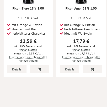
Picon Biere 18% 1.00
Picon Amer 21% 1.00
1 l
18 % Vol.
1 l
21 % Vol.
mit Orange & Enzian
mit Orange & Enzian
klassisch mit Bier
herb-bitterer Geschmack
herb-bitterer Charakter
ideal mit Weißwein
12,59 €
17,79 €
Inkl. 19% Steuern
,
exkl.
Inkl. 19% Steuern
,
exkl.
Versandkosten
Versandkosten
12,59 €
/ 1 l
17,79 €
/ 1 l
Informationen zur Lebensmittel
Informationen zur Lebensmittel
Kennzeichnung
Kennzeichnung
Details
Details