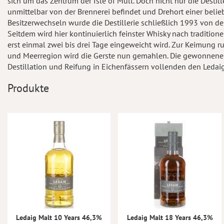
sich um das Zentrum der Isle of Mull. Doch nicht nur die Desti
unmittelbar von der Brennerei befindet und Drehort einer belie
Besitzerwechseln wurde die Destillerie schließlich 1993 von de
Seitdem wird hier kontinuierlich feinster Whisky nach tradition
erst einmal zwei bis drei Tage eingeweicht wird. Zur Keimung 
und Meerregion wird die Gerste nun gemahlen. Die gewonnene S
Destillation und Reifung in Eichenfässern vollenden den Ledaig
Produkte
Ledaig Malt 10 Years 46,3%
Ledaig Malt 18 Years 46,3%