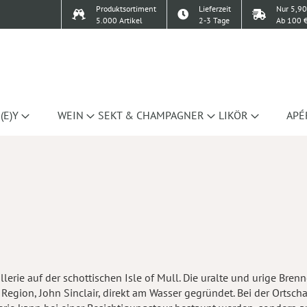
Produktsortiment
Lieferzeit
Nur 5,90
5.000 Artikel
2-3 Tage
Ab 100 €
(E)Y
WEIN
SEKT & CHAMPAGNER
LIKÖR
APÉ
lerie auf der schottischen Isle of Mull. Die uralte und urige Brenn
gion, John Sinclair, direkt am Wasser gegründet. Bei der Ortschaf