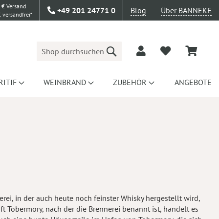
 € Versand
+49 201 24771 0
Blog
Über BANNEKE
 versandfrei*
Suche
RITIF
WEINBRAND
ZUBEHÖR
ANGEBOTE
erei, in der auch heute noch feinster Whisky hergestellt wird,
t Tobermory, nach der die Brennerei benannt ist, handelt es