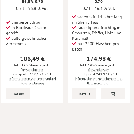
56,8% 0.70
0.70
0,7 l
56,8 % Vol.
0,7 l
46,3 % Vol.
sagenhaft: 14 Jahre lang
limitierte Edition
im Sherry-Fass
in Bordeauxfässern
rauchig und fruchtig, mit
gereift
Gewürzen, Pfeffer, Holz und
außergewöhnlicher
Karamell
Aromenmix
nur 2400 Flaschen pro
Batch
106,49 €
174,98 €
Inkl. 19% Steuern
,
exkl.
Inkl. 19% Steuern
,
exkl.
Versandkosten
Versandkosten
152,13 €
/ 1 l
249,97 €
/ 1 l
Informationen zur Lebensmittel
Informationen zur Lebensmittel
Kennzeichnung
Kennzeichnung
Details
Details