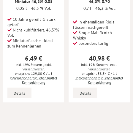
Miniatur 46,3% 0.05
46,3% 0.70
0,05 l
46,3 % Vol.
0,7 l
46,3 % Vol.
10 Jahre gereift & stark
In ehemaligen Rioja-
getorft
Fässern nachgereift
Nicht kühlfiltriert, 46,3?%
Single Malt Scotch
Vol.
Whisky
Miniaturflasche - ideal
besonders torfig
zum Kennenlernen
6,49 €
40,98 €
Inkl. 19% Steuern
,
exkl.
Inkl. 19% Steuern
,
exkl.
Versandkosten
Versandkosten
129,80 €
/ 1 l
58,54 €
/ 1 l
Informationen zur Lebensmittel
Informationen zur Lebensmittel
Kennzeichnung
Kennzeichnung
Details
Details