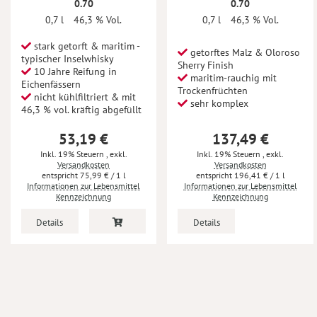
0.70
0.70
0,7 l
46,3 % Vol.
0,7 l
46,3 % Vol.
stark getorft & maritim -
getorftes Malz & Oloroso
typischer Inselwhisky
Sherry Finish
10 Jahre Reifung in
maritim-rauchig mit
Eichenfässern
Trockenfrüchten
nicht kühlfiltriert & mit
sehr komplex
46,3 % vol. kräftig abgefüllt
53,19 €
137,49 €
Inkl. 19% Steuern
,
exkl.
Inkl. 19% Steuern
,
exkl.
Versandkosten
Versandkosten
75,99 €
/ 1 l
196,41 €
/ 1 l
Informationen zur Lebensmittel
Informationen zur Lebensmittel
Kennzeichnung
Kennzeichnung
Details
Details