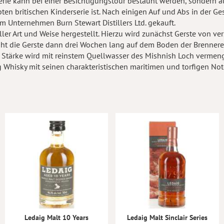
llerie kann bei einer Besichtigungstour bestaunt werden, sondern 
bten britischen Kinderserie ist. Nach einigen Auf und Abs in der 
m Unternehmen Burn Stewart Distillers Ltd. gekauft.
eller Art und Weise hergestellt. Hierzu wird zunächst Gerste von 
ruht die Gerste dann drei Wochen lang auf dem Boden der Brenner
tärke wird mit reinstem Quellwasser des Mishnish Loch vermengt 
 Whisky mit seinen charakteristischen maritimen und torfigen Not
Ledaig Malt 10 Years
Ledaig Malt Sinclair Series