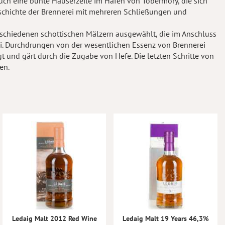
auch eine bunte Häuserzeile im Hafen von Tobermory, die sich
Geschichte der Brennerei mit mehreren Schließungen und
verschiedenen schottischen Mälzern ausgewählt, die im Anschluss
ei. Durchdrungen von der wesentlichen Essenz von Brennerei
und gärt durch die Zugabe von Hefe. Die letzten Schritte von
en.
Ledaig Malt 2012 Red Wine
Ledaig Malt 19 Years 46,3%