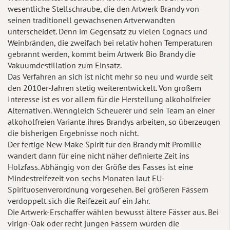
wesentliche Stellschraube, die den Artwerk Brandy von
seinen traditionell gewachsenen Artverwandten
unterscheidet. Denn im Gegensatz zu vielen Cognacs und
Weinbränden, die zweifach bei relativ hohen Temperaturen
gebrannt werden, kommt beim Artwerk Bio Brandy die
Vakuumdestillation zum Einsatz.
Das Verfahren an sich ist nicht mehr so neu und wurde seit
den 2010er-Jahren stetig weiterentwickelt. Von großem
Interesse ist es vor allem für die Herstellung alkoholfreier
Alternativen. Wenngleich Scheuerer und sein Team an einer
alkoholfreien Variante ihres Brandys arbeiten, so überzeugen
die bisherigen Ergebnisse noch nicht.
Der fertige New Make Spirit für den Brandy mit Promille
wandert dann für eine nicht näher definierte Zeit ins
Holzfass. Abhängig von der Größe des Fasses ist eine
Mindestreifezeit von sechs Monaten laut EU-
Spirituosenverordnung vorgesehen. Bei größeren Fässern
verdoppelt sich die Reifezeit auf ein Jahr.
Die Artwerk-Erschaffer wählen bewusst ältere Fässer aus. Bei
virign-Oak oder recht jungen Fässern würden die