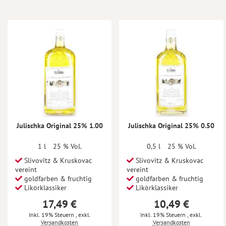
Julischka Original 25% 1.00
Julischka Original 25% 0.50
1 l
25 % Vol.
0,5 l
25 % Vol.
Slivovitz & Kruskovac
Slivovitz & Kruskovac
vereint
vereint
goldfarben & fruchtig
goldfarben & fruchtig
Likörklassiker
Likörklassiker
17,49 €
10,49 €
Inkl. 19% Steuern
,
exkl.
Inkl. 19% Steuern
,
exkl.
Versandkosten
Versandkosten