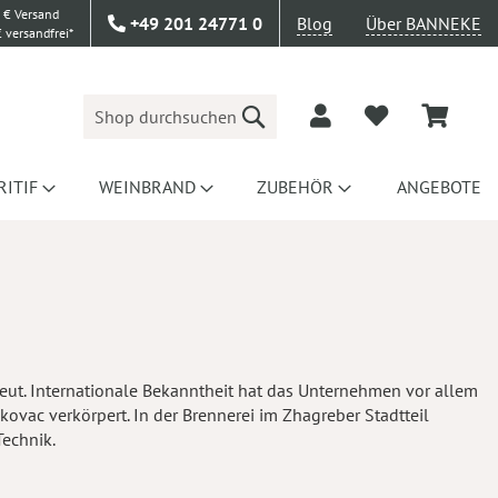
 € Versand
+49 201 24771 0
Blog
Über BANNEKE
 versandfrei*
Suche
RITIF
WEINBRAND
ZUBEHÖR
ANGEBOTE
freut. Internationale Bekanntheit hat das Unternehmen vor allem
ovac verkörpert. In der Brennerei im Zhagreber Stadtteil
Technik.