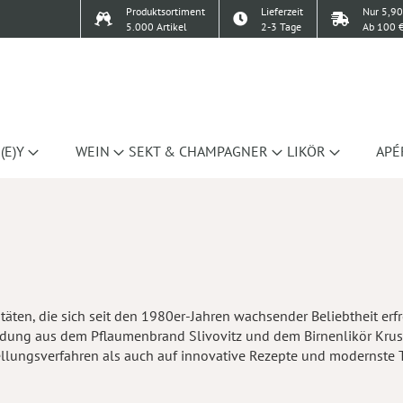
Produktsortiment
Lieferzeit
Nur 5,90
5.000 Artikel
2-3 Tage
Ab 100 €
(E)Y
WEIN
SEKT & CHAMPAGNER
LIKÖR
APÉ
itäten, die sich seit den 1980er-Jahren wachsender Beliebtheit er
bindung aus dem Pflaumenbrand Slivovitz und dem Birnenlikör Krusk
ellungsverfahren als auch auf innovative Rezepte und modernste 