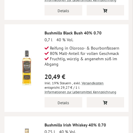
Details
Bushmills Black Bush 40% 0.70
0,7 l
40 % Vol.
Reifung in Oloroso- & Bourbonfässern
80% Malt-Anteil für vollen Geschmack
Fruchtig, würzig & angenehm süß im
Abgang
20,49 €
Inkl. 19% Steuern
,
exkl.
Versandkosten
29,27 €
/ 1 l
Informationen zur Lebensmittel Kennzeichnung
Details
Bushmills Irish Whiskey 40% 0.70
0,75 l
40 % Vol.