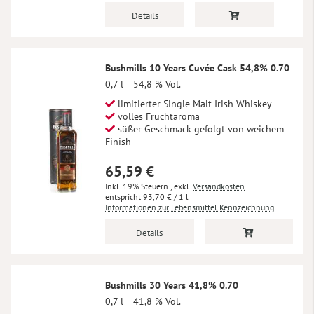
Details
Bushmills 10 Years Cuvée Cask 54,8% 0.70
0,7 l
54,8 % Vol.
limitierter Single Malt Irish Whiskey
volles Fruchtaroma
süßer Geschmack gefolgt von weichem
Finish
65,59 €
Inkl. 19% Steuern
,
exkl.
Versandkosten
93,70 €
/ 1 l
Informationen zur Lebensmittel Kennzeichnung
Details
Bushmills 30 Years 41,8% 0.70
0,7 l
41,8 % Vol.