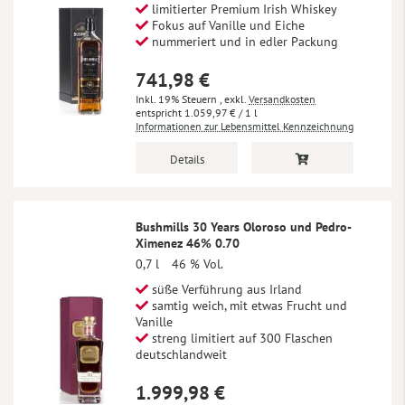
limitierter Premium Irish Whiskey
Fokus auf Vanille und Eiche
nummeriert und in edler Packung
741,98 €
Inkl. 19% Steuern
,
exkl.
Versandkosten
1.059,97 €
/ 1 l
Informationen zur Lebensmittel Kennzeichnung
Details
Bushmills 30 Years Oloroso und Pedro-
Ximenez 46% 0.70
0,7 l
46 % Vol.
süße Verführung aus Irland
samtig weich, mit etwas Frucht und
Vanille
streng limitiert auf 300 Flaschen
deutschlandweit
1.999,98 €