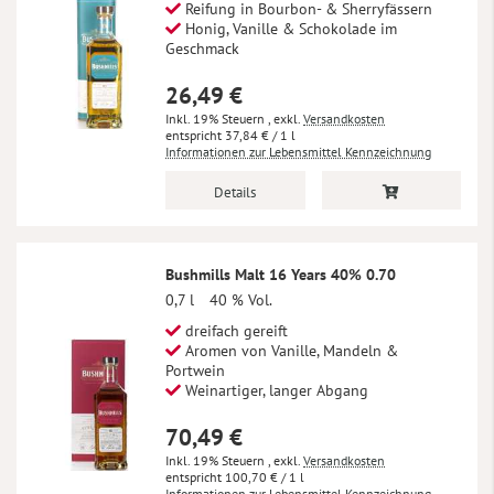
Reifung in Bourbon- & Sherryfässern
Honig, Vanille & Schokolade im
Geschmack
26,49 €
Inkl. 19% Steuern
,
exkl.
Versandkosten
37,84 €
/ 1 l
Informationen zur Lebensmittel Kennzeichnung
Details
Bushmills Malt 16 Years 40% 0.70
0,7 l
40 % Vol.
dreifach gereift
Aromen von Vanille, Mandeln &
Portwein
Weinartiger, langer Abgang
70,49 €
Inkl. 19% Steuern
,
exkl.
Versandkosten
100,70 €
/ 1 l
Informationen zur Lebensmittel Kennzeichnung