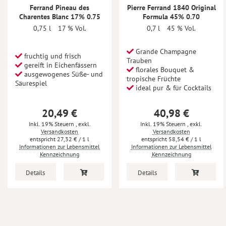
Ferrand Pineau des
Pierre Ferrand 1840 Original
Charentes Blanc 17% 0.75
Formula 45% 0.70
0,75 l
17 % Vol.
0,7 l
45 % Vol.
Grande Champagne
fruchtig und frisch
Trauben
gereift in Eichenfässern
florales Bouquet &
ausgewogenes Süße- und
tropische Früchte
Säurespiel
ideal pur & für Cocktails
20,49 €
40,98 €
Inkl. 19% Steuern
,
exkl.
Inkl. 19% Steuern
,
exkl.
Versandkosten
Versandkosten
27,32 €
/ 1 l
58,54 €
/ 1 l
Informationen zur Lebensmittel
Informationen zur Lebensmittel
Kennzeichnung
Kennzeichnung
Details
Details