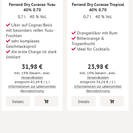
Ferrand Dry Curacao Yuzu
Ferrand Dry Curacao Tropical
40% 0.70
40% 0.70
0,7 l
40 % Vol.
0,7 l
40 % Vol.
Likör auf Cognac-Basis
mit besonders reifen Yuzu-
Orangenlikör mit Rum
Früchten
Bitterorange &
sehr komplexes
Tropenfrucht
Geschmacksproil
Ideal für Cocktails
die erste Charge ist stark
limitiert
31,98 €
23,98 €
Inkl. 19% Steuern
,
exkl.
Inkl. 19% Steuern
,
exkl.
Versandkosten
Versandkosten
45,69 €
/ 1 l
34,26 €
/ 1 l
Informationen zur Lebensmittel
Informationen zur Lebensmittel
Kennzeichnung
Kennzeichnung
Details
Details