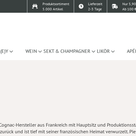
Produktsortiment
Lieferzeit
Nur 5,90
5.000 Artikel
2-3 Tage
Ab 100 €
(E)Y
WEIN
SEKT & CHAMPAGNER
LIKÖR
APÉ
er Cognac-Hersteller aus Frankreich mit Hauptsitz und Produktionss
zurück und ist tief mit seiner französischen Heimat verwurzelt. P