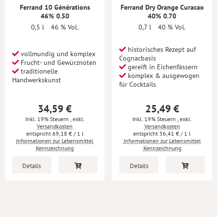
Ferrand 10 Générations
Ferrand Dry Orange Curacao
46% 0.50
40% 0.70
0,5 l
46 % Vol.
0,7 l
40 % Vol.
historisches Rezept auf
vollmundig und komplex
Cognacbasis
Frucht- und Gewürznoten
gereift in Eichenfässern
traditionelle
komplex & ausgewogen
Handwerkskunst
für Cocktails
34,59 €
25,49 €
Inkl. 19% Steuern
,
exkl.
Inkl. 19% Steuern
,
exkl.
Versandkosten
Versandkosten
69,18 €
/ 1 l
36,41 €
/ 1 l
Informationen zur Lebensmittel
Informationen zur Lebensmittel
Kennzeichnung
Kennzeichnung
Details
Details