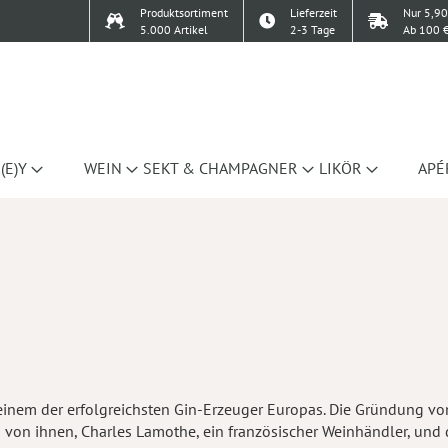
Produktsortiment
Lieferzeit
Nur 5,90
5.000 Artikel
2-3 Tage
Ab 100 €
(E)Y
WEIN
SEKT & CHAMPAGNER
LIKÖR
APÉ
inem der erfolgreichsten Gin-Erzeuger Europas. Die Gründung von 
 von ihnen, Charles Lamothe, ein französischer Weinhändler, und