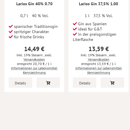
Larios Gin 40% 0.70
Larios Gin 37,5% 1.00
0,7 l
40 % Vol.
1 l
37,5 % Vol.
Gin aus Spanien
spanischer Traditionsgin
ideal für G&T
spritziger Charakter
in der preisgünstigen
für frische Drinks
Literflasche
14,49 €
13,59 €
Inkl. 19% Steuern
,
exkl.
Inkl. 19% Steuern
,
exkl.
Versandkosten
Versandkosten
20,70 €
/ 1 l
13,59 €
/ 1 l
Informationen zur Lebensmittel
Informationen zur Lebensmittel
Kennzeichnung
Kennzeichnung
Details
Details