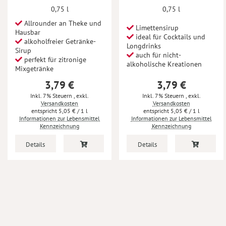
0,75 l
0,75 l
Allrounder an Theke und
Limettensirup
Hausbar
ideal für Cocktails und
alkoholfreier Getränke-
Longdrinks
Sirup
auch für nicht-
perfekt für zitronige
alkoholische Kreationen
Mixgetränke
3,79 €
3,79 €
Inkl. 7% Steuern
,
exkl.
Inkl. 7% Steuern
,
exkl.
Versandkosten
Versandkosten
5,05 €
/ 1 l
5,05 €
/ 1 l
Informationen zur Lebensmittel
Informationen zur Lebensmittel
Kennzeichnung
Kennzeichnung
Details
Details