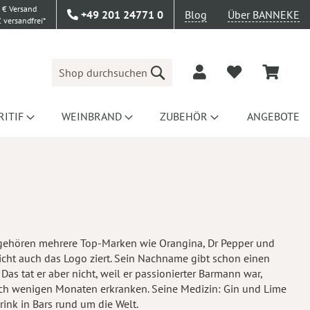
 € Versand
+49 201 24771 0
Blog
Über BANNEKE
 versandfrei*
Suche
RITIF
WEINBRAND
ZUBEHÖR
ANGEBOTE
o gehören mehrere Top-Marken wie Orangina, Dr Pepper und
icht auch das Logo ziert. Sein Nachname gibt schon einen
as tat er aber nicht, weil er passionierter Barmann war,
ach wenigen Monaten erkranken. Seine Medizin: Gin und Lime
rink in Bars rund um die Welt.