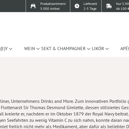
Produktsortiment
Lieferzeit
Nur 5,90
5.000 Artikel
2-3 Tage
Ab 100 €
(E)Y
WEIN
SEKT & CHAMPAGNER
LIKÖR
APÉ
erliner, Unternehmens Drinks and More. Zum innovativen Portfoli
Flottenarzt Sir Thomas Desmond Gimlette, dessen stilisiertes Ges
 kreierte er, nachdem er im Oktober 1879 der Royal Navy beitrat. D
gen Seefahrten zu wenig Vitamin C zu sich nahm, konnte daran n
mlet freilich nicht mehr als Medikament, aber dafür als beliebter D