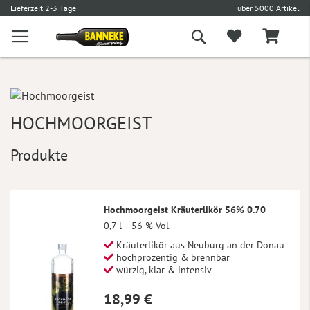
€
Lieferzeit 2-3 Tage
über 5000 Artikel
Suche
HOCHMOORGEIST
Produkte
Hochmoorgeist Kräuterlikör 56% 0.70
0,7 l
56 % Vol.
Kräuterlikör aus Neuburg an der Donau
hochprozentig & brennbar
würzig, klar & intensiv
18,99 €