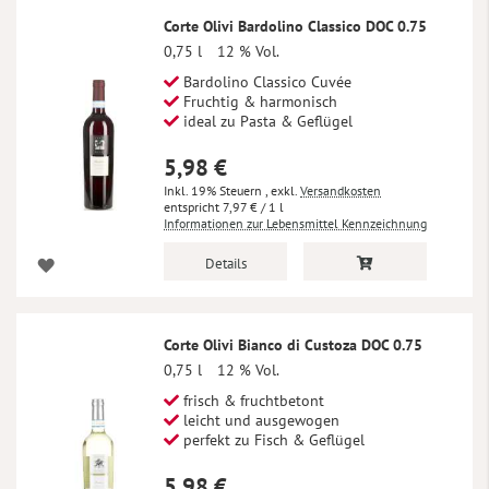
Corte Olivi Bardolino Classico DOC 0.75
0,75 l
12 % Vol.
Bardolino Classico Cuvée
Fruchtig & harmonisch
ideal zu Pasta & Geflügel
5,98 €
Inkl. 19% Steuern
,
exkl.
Versandkosten
7,97 €
/ 1 l
Informationen zur Lebensmittel Kennzeichnung
Details
Corte Olivi Bianco di Custoza DOC 0.75
0,75 l
12 % Vol.
frisch & fruchtbetont
leicht und ausgewogen
perfekt zu Fisch & Geflügel
5,98 €