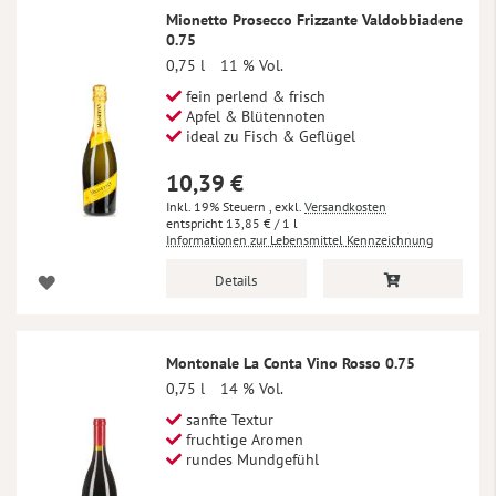
Mionetto Prosecco Frizzante Valdobbiadene
0.75
0,75 l
11 % Vol.
fein perlend & frisch
Apfel & Blütennoten
ideal zu Fisch & Geflügel
10,39 €
Inkl. 19% Steuern
,
exkl.
Versandkosten
13,85 €
/ 1 l
Informationen zur Lebensmittel Kennzeichnung
Details
Montonale La Conta Vino Rosso 0.75
0,75 l
14 % Vol.
sanfte Textur
fruchtige Aromen
rundes Mundgefühl