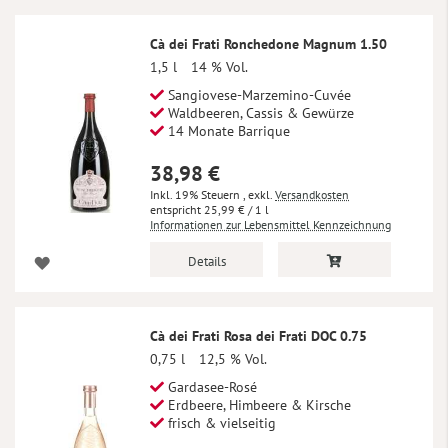
Cà dei Frati Ronchedone Magnum 1.50
1,5 l
14 % Vol.
Sangiovese-Marzemino-Cuvée
Waldbeeren, Cassis & Gewürze
14 Monate Barrique
38,98 €
Inkl. 19% Steuern
,
exkl.
Versandkosten
25,99 €
/ 1 l
Informationen zur Lebensmittel Kennzeichnung
Details
Cà dei Frati Rosa dei Frati DOC 0.75
0,75 l
12,5 % Vol.
Gardasee-Rosé
Erdbeere, Himbeere & Kirsche
frisch & vielseitig