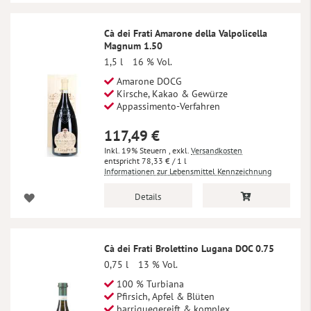
Cà dei Frati Amarone della Valpolicella
Magnum 1.50
1,5 l
16 % Vol.
Amarone DOCG
Kirsche, Kakao & Gewürze
Appassimento-Verfahren
117,49 €
Inkl. 19% Steuern
,
exkl.
Versandkosten
78,33 €
/ 1 l
Informationen zur Lebensmittel Kennzeichnung
Details
Cà dei Frati Brolettino Lugana DOC 0.75
0,75 l
13 % Vol.
100 % Turbiana
Pfirsich, Apfel & Blüten
barriquegereift & komplex