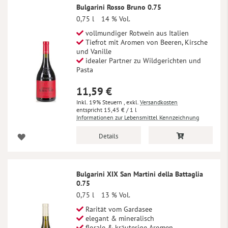
Bulgarini Rosso Bruno 0.75
0,75 l
14 % Vol.
vollmundiger Rotwein aus Italien
Tiefrot mit Aromen von Beeren, Kirsche
und Vanille
idealer Partner zu Wildgerichten und
Pasta
11,59 €
Inkl. 19% Steuern
,
exkl.
Versandkosten
15,45 €
/ 1 l
Informationen zur Lebensmittel Kennzeichnung
Details
Bulgarini XIX San Martini della Battaglia
0.75
0,75 l
13 % Vol.
Rarität vom Gardasee
elegant & mineralisch
florale & kräuterige Aromen