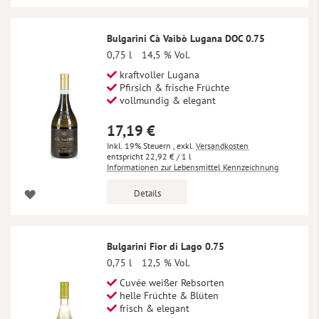
Bulgarini Cà Vaibò Lugana DOC 0.75
0,75 l
14,5 % Vol.
kraftvoller Lugana
Pfirsich & frische Früchte
vollmundig & elegant
17,19 €
Inkl. 19% Steuern
,
exkl.
Versandkosten
22,92 €
/ 1 l
Informationen zur Lebensmittel Kennzeichnung
Details
Bulgarini Fior di Lago 0.75
0,75 l
12,5 % Vol.
Cuvée weißer Rebsorten
helle Früchte & Blüten
frisch & elegant