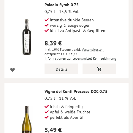
Paladin Syrah 0.75
0,75 l
13,5 % Vol.
intensive dunkle Beeren
würzig & ausgewogen
ideal zu Antipasti & Gegrilltem
8,39 €
Inkl. 19% Steuern
,
exkl.
Versandkosten
11,19 €
/ 1 l
Informationen zur Lebensmittel Kennzeichnung
Details
Vigne dei Conti Prosecco DOC 0.75
0,75 l
11 % Vol.
frisch & feinperlig
Apfel & weiße Früchte
perfekt als Aperitif
5,49 €