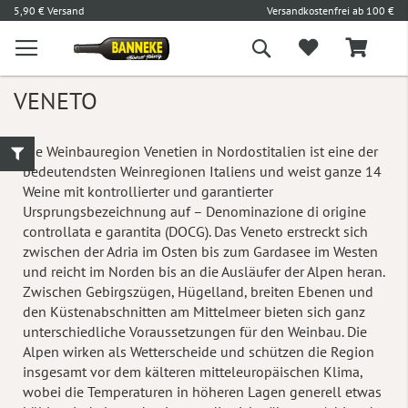
l
5,90 € Versand
Versandkostenfrei ab 100 €
L
Suche
VENETO
Die Weinbauregion Venetien in Nordostitalien ist eine der
bedeutendsten Weinregionen Italiens und weist ganze 14
Weine mit kontrollierter und garantierter
Ursprungsbezeichnung auf – Denominazione di origine
controllata e garantita (DOCG). Das Veneto erstreckt sich
zwischen der Adria im Osten bis zum Gardasee im Westen
und reicht im Norden bis an die Ausläufer der Alpen heran.
Zwischen Gebirgszügen, Hügelland, breiten Ebenen und
den Küstenabschnitten am Mittelmeer bieten sich ganz
unterschiedliche Voraussetzungen für den Weinbau. Die
Alpen wirken als Wetterscheide und schützen die Region
insgesamt vor dem kälteren mitteleuropäischen Klima,
wobei die Temperaturen in höheren Lagen generell etwas