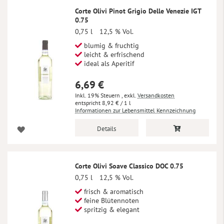
Corte Olivi Pinot Grigio Delle Venezie IGT
0.75
0,75 l
12,5 % Vol.
blumig & fruchtig
leicht & erfrischend
ideal als Aperitif
6,69 €
Inkl. 19% Steuern
,
exkl.
Versandkosten
8,92 €
/ 1 l
Informationen zur Lebensmittel Kennzeichnung
Details
Corte Olivi Soave Classico DOC 0.75
0,75 l
12,5 % Vol.
frisch & aromatisch
feine Blütennoten
spritzig & elegant