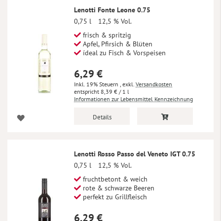
Lenotti Fonte Leone 0.75
0,75 l
12,5 % Vol.
frisch & spritzig
Apfel, Pfirsich & Blüten
ídeal zu Fisch & Vorspeisen
6,29 €
Inkl. 19% Steuern
,
exkl.
Versandkosten
8,39 €
/ 1 l
Informationen zur Lebensmittel Kennzeichnung
Details
Lenotti Rosso Passo del Veneto IGT 0.75
0,75 l
12,5 % Vol.
fruchtbetont & weich
rote & schwarze Beeren
perfekt zu Grillfleisch
6,29 €