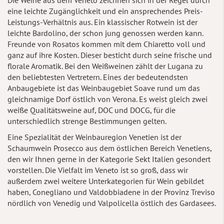
Die Weine aus dem Veneto zeichnen sich in der Regel durch
eine leichte Zugänglichkeit und ein ansprechendes Preis-
Leistungs-Verhältnis aus. Ein klassischer Rotwein ist der
leichte Bardolino, der schon jung genossen werden kann.
Freunde von Rosatos kommen mit dem Chiaretto voll und
ganz auf ihre Kosten. Dieser besticht durch seine frische und
florale Aromatik. Bei den Weißweinen zählt der Lugana zu
den beliebtesten Vertretern. Eines der bedeutendsten
Anbaugebiete ist das Weinbaugebiet Soave rund um das
gleichnamige Dorf östlich von Verona. Es weist gleich zwei
weiße Qualitätsweine auf, DOC und DOCG, für die
unterschiedlich strenge Bestimmungen gelten.
Eine Spezialität der Weinbauregion Venetien ist der
Schaumwein Prosecco aus dem östlichen Bereich Venetiens,
den wir Ihnen gerne in der Kategorie Sekt Italien gesondert
vorstellen. Die Vielfalt im Veneto ist so groß, dass wir
außerdem zwei weitere Unterkategorien für Wein gebildet
haben, Conegliano und Valdobbiadene in der Provinz Treviso
nördlich von Venedig und Valpolicella östlich des Gardasees.