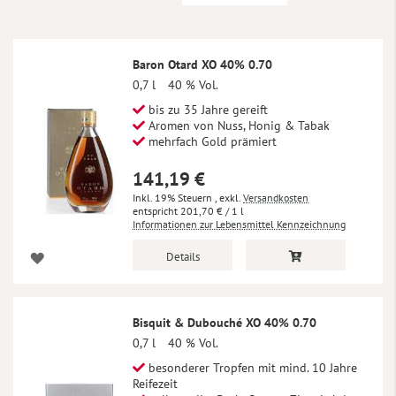
absteigender
Reihenfolge
Baron Otard XO 40% 0.70
0,7 l
40 % Vol.
bis zu 35 Jahre gereift
Aromen von Nuss, Honig & Tabak
mehrfach Gold prämiert
141,19 €
Inkl. 19% Steuern
,
exkl.
Versandkosten
201,70 €
/ 1 l
Informationen zur Lebensmittel Kennzeichnung
Details
Bisquit & Dubouché XO 40% 0.70
0,7 l
40 % Vol.
besonderer Tropfen mit mind. 10 Jahre
Reifezeit