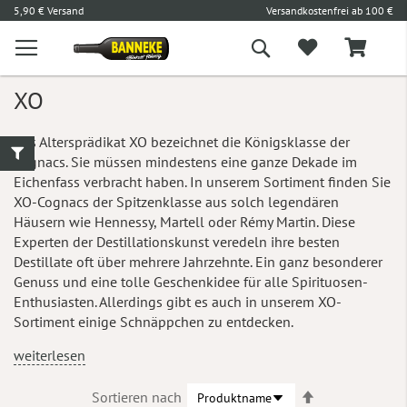
l
5,90 € Versand
Versandkostenfrei ab 100 €
L
Suche
XO
Das Altersprädikat XO bezeichnet die Königsklasse der
Cognacs. Sie müssen mindestens eine ganze Dekade im
Eichenfass verbracht haben. In unserem Sortiment finden Sie
XO-Cognacs der Spitzenklasse aus solch legendären
Häusern wie Hennessy, Martell oder Rémy Martin. Diese
Experten der Destillationskunst veredeln ihre besten
Destillate oft über mehrere Jahrzehnte. Ein ganz besonderer
Genuss und eine tolle Geschenkidee für alle Spirituosen-
Enthusiasten. Allerdings gibt es auch in unserem XO-
Sortiment einige Schnäppchen zu entdecken.
weiterlesen
In
Sortieren nach