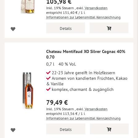
105,98 €
Inkl. 19% Steuern
,
exkl.
Versandkosten
151,40 €
/ 1 l
Informationen zur Lebensmittel Kennzeichnung
Details
Chateau Montifaud XO Silver Cognac 40%
0.70
0,7 l
40 % Vol.
22-23 Jahre gereift in Holzfässern
Aromen von kandierten Früchten, Kakao
& Vanille
komplex, charmant & zugänglich
79,49 €
Inkl. 19% Steuern
,
exkl.
Versandkosten
113,56 €
/ 1 l
Informationen zur Lebensmittel Kennzeichnung
Details