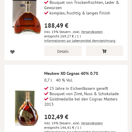
Bouquet von Trockenfrüchten, Leder &
Gewürzen
komplex, fruchtig & langes Finish
188,49 €
Inkl. 19% Steuern
,
exkl.
Versandkosten
269,27 €
/ 1 l
Informationen zur Lebensmittel Kennzeichnung
Details
Meukow XO Cognac 40% 0.70
0,7 l
40 % Vol.
25 Jahre in Eichenfässern gereift
Bouquet von Zimt, Nuss & Schokolade
Goldmedaille bei den Cognac Masters
2013
102,49 €
Inkl. 19% Steuern
,
exkl.
Versandkosten
146,41 €
/ 1 l
Informationen zur Lebensmittel Kennzeichnung