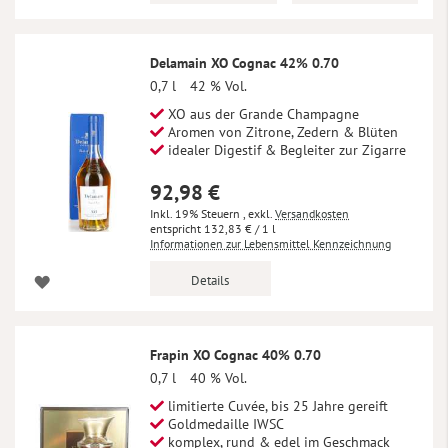
Delamain XO Cognac 42% 0.70
0,7 l
42 % Vol.
XO aus der Grande Champagne
Aromen von Zitrone, Zedern & Blüten
idealer Digestif & Begleiter zur Zigarre
92,98 €
Inkl. 19% Steuern
,
exkl.
Versandkosten
132,83 €
/ 1 l
Informationen zur Lebensmittel Kennzeichnung
Details
Frapin XO Cognac 40% 0.70
0,7 l
40 % Vol.
limitierte Cuvée, bis 25 Jahre gereift
Goldmedaille IWSC
komplex, rund & edel im Geschmack