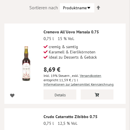
In
Sortieren nach
absteigender
Reihenfolge
Cremovo All'Uovo Marsala 0.75
0,75 l
15 % Vol.
cremig & samtig
Karamell & Eierlikörnoten
ideal zu Desserts & Gebäck
8,69 €
Inkl. 19% Steuern
,
exkl.
Versandkosten
11,59 €
/ 1 l
Informationen zur Lebensmittel Kennzeichnung
Details
Crudo Catarratto Zibibbo 0.75
0,75 l
12,5 % Vol.