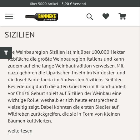
l
5,90 € Versand
Versandkostenfrei ab 100 €
L
Suche
SIZILIEN
Die Weinbauregion Sizilien ist mit über 100.000 Hektar
Rebfläche die größte Weinbauregion Italiens und kann
zudem auf eine lange Weinbautradition verweisen. Mit
dazu gehören die Liparischen Inseln im Nordosten und
die Insel Pantellaeria im Südwesten Siziliens. Seit der
Besiedelung durch die alten Griechen im 8. Jahrhundert
vor Christi Geburt spielt auf Sizilien der Weinbau eine
wichtige Rolle, weshalb er sich heute entsprechend
vielseitig zeigt. Dabei konnten die ersten Siedler auf
Wildreben zurückgreifen, die sie in Form von kleinen
Bäumen kultivierten.
weiterlesen