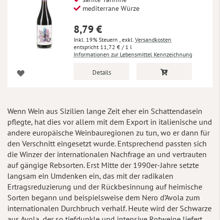
mediterrane Würze
8,79 €
Inkl. 19% Steuern
,
exkl.
Versandkosten
11,72 €
/ 1 l
Informationen zur Lebensmittel Kennzeichnung
Details
Wenn Wein aus Sizilien lange Zeit eher ein Schattendasein
pflegte, hat dies vor allem mit dem Export in italienische und
andere europäische Weinbauregionen zu tun, wo er dann für
den Verschnitt eingesetzt wurde. Entsprechend passten sich
die Winzer der internationalen Nachfrage an und vertrauten
auf gängige Rebsorten. Erst Mitte der 1990er-Jahre setzte
langsam ein Umdenken ein, das mit der radikalen
Ertragsreduzierung und der Rückbesinnung auf heimische
Sorten begann und beispielsweise dem Nero d’Avola zum
internationalen Durchbruch verhalf. Heute wird der Schwarze
aus Avola, der so tiefdunkle und intensive Rotweine liefert,