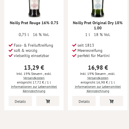
Noilly Prat Rouge 16% 0.75
Noilly Prat Original Dry 18%
1.00
0,75 l
16 % Vol.
1 l
18 % Vol.
Fass- & Freiluftreifung
seit 1813
süß & würzig
Meeresreifung
vielseitig einsetzbar
perfekt für Martini
13,29 €
16,98 €
Inkl. 19% Steuern
,
exkl.
Inkl. 19% Steuern
,
exkl.
Versandkosten
Versandkosten
17,72 €
/ 1 l
16,98 €
/ 1 l
Informationen zur Lebensmittel
Informationen zur Lebensmittel
Kennzeichnung
Kennzeichnung
Details
Details