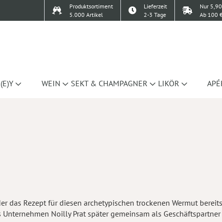
Produktsortiment
Lieferzeit
Nur 5,90
5.000 Artikel
2-3 Tage
Ab 100 €
(E)Y
WEIN
SEKT & CHAMPAGNER
LIKÖR
APÉ
der das Rezept für diesen archetypischen trockenen Wermut bereits
as Unternehmen Noilly Prat später gemeinsam als Geschäftspartner