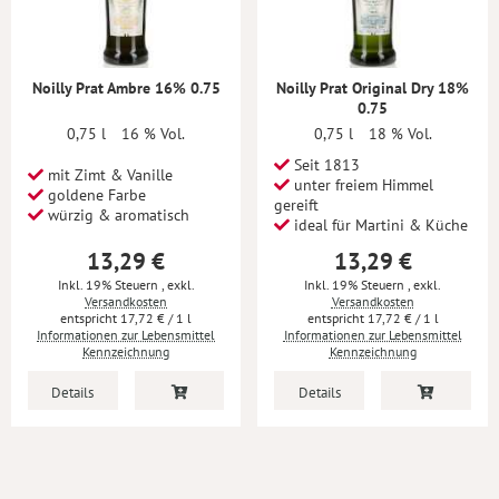
Noilly Prat Ambre 16% 0.75
Noilly Prat Original Dry 18%
0.75
0,75 l
16 % Vol.
0,75 l
18 % Vol.
Seit 1813
mit Zimt & Vanille
unter freiem Himmel
goldene Farbe
gereift
würzig & aromatisch
ideal für Martini & Küche
13,29 €
13,29 €
Inkl. 19% Steuern
,
exkl.
Inkl. 19% Steuern
,
exkl.
Versandkosten
Versandkosten
17,72 €
/ 1 l
17,72 €
/ 1 l
Informationen zur Lebensmittel
Informationen zur Lebensmittel
Kennzeichnung
Kennzeichnung
Details
Details