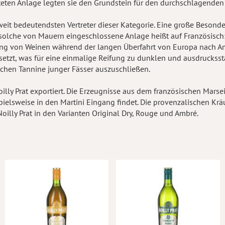
hteten Anlage legten sie den Grundstein für den durchschlagenden
tweit bedeutendsten Vertreter dieser Kategorie. Eine große Besond
 solche von Mauern eingeschlossene Anlage heißt auf Französisch: l
ung von Weinen während der langen Überfahrt von Europa nach A
tzt, was für eine einmalige Reifung zu dunklen und ausdruckssta
ischen Tannine junger Fässer auszuschließen.
lly Prat exportiert. Die Erzeugnisse aus dem französischen Marsei
eispielsweise in den Martini Eingang findet. Die provenzalischen 
oilly Prat in den Varianten Original Dry, Rouge und Ambré.