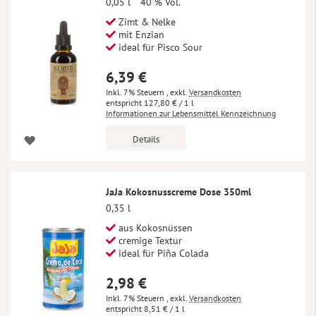
0,05 l
40 % Vol.
Zimt & Nelke
mit Enzian
ideal für Pisco Sour
6,39 €
Inkl. 7% Steuern
,
exkl.
Versandkosten
127,80 €
/ 1 l
Informationen zur Lebensmittel Kennzeichnung
Details
JaJa Kokosnusscreme Dose 350ml
0,35 l
aus Kokosnüssen
cremige Textur
ideal für Piña Colada
2,98 €
Inkl. 7% Steuern
,
exkl.
Versandkosten
8,51 €
/ 1 l