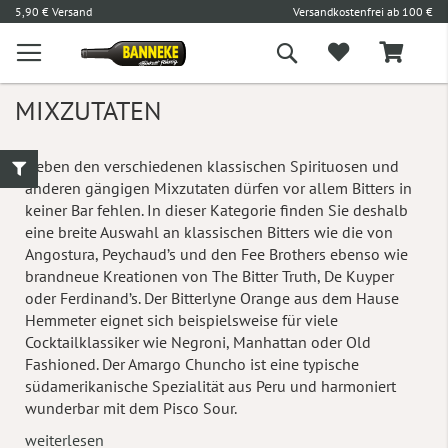
l
5,90 € Versand
Versandkostenfrei ab 100 €
L
Suche
MIXZUTATEN
Neben den verschiedenen klassischen Spirituosen und
anderen gängigen Mixzutaten dürfen vor allem Bitters in
keiner Bar fehlen. In dieser Kategorie finden Sie deshalb
eine breite Auswahl an klassischen Bitters wie die von
Angostura, Peychaud’s und den Fee Brothers ebenso wie
brandneue Kreationen von The Bitter Truth, De Kuyper
oder Ferdinand’s. Der Bitterlyne Orange aus dem Hause
Hemmeter eignet sich beispielsweise für viele
Cocktailklassiker wie Negroni, Manhattan oder Old
Fashioned. Der Amargo Chuncho ist eine typische
südamerikanische Spezialität aus Peru und harmoniert
wunderbar mit dem Pisco Sour.
weiterlesen