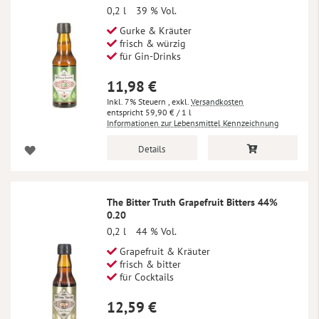
0,2 l
39 % Vol.
Gurke & Kräuter
frisch & würzig
für Gin-Drinks
11,98 €
Inkl. 7% Steuern
,
exkl.
Versandkosten
59,90 €
/ 1 l
Informationen zur Lebensmittel Kennzeichnung
Details
The Bitter Truth Grapefruit Bitters 44%
0.20
0,2 l
44 % Vol.
Grapefruit & Kräuter
frisch & bitter
für Cocktails
12,59 €