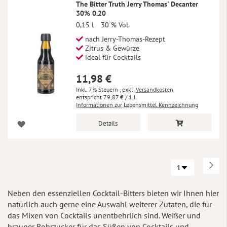
The Bitter Truth Jerry Thomas' Decanter
30% 0.20
0,15 l
30 % Vol.
nach Jerry-Thomas-Rezept
Zitrus & Gewürze
ideal für Cocktails
11,98 €
Inkl. 7% Steuern
,
exkl.
Versandkosten
79,87 €
/ 1 l
Informationen zur Lebensmittel Kennzeichnung
Details
Seite
Seit
Weit
Neben den essenziellen Cocktail-Bitters bieten wir Ihnen hier
natürlich auch gerne eine Auswahl weiterer Zutaten, die für
das Mixen von Cocktails unentbehrlich sind. Weißer und
brauner Rohrzucker für das Süßen von Cocktails und