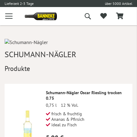
€
Lieferzeit 2-3 Tage
über 5000 Artikel
Suche
SCHUMANN-NÄGLER
Produkte
Schumann-Nägler Oscar Riesling trocken
0.75
0,75 l
12 % Vol.
frisch & fruchtig
Ananas & Pfirsich
ideal zu Fisch