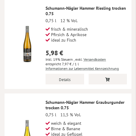
Schumann-Nägler Hammer Riesling trocken
0.75
0,75 l
12 % Vol.
frisch & mineralisch
Pfirsich & Aprikose
ideal zu Fisch
5,98 €
Inkl. 19% Steuern
,
exkl.
Versandkosten
7,97 €
/ 1 l
Informationen zur Lebensmittel Kennzeichnung
Details
Schumann-Nägler Hammer Grauburgunder
trocken 0.75
0,75 l
11,5 % Vol.
weich & elegant
Birne & Banane
ideal zu Geflügel