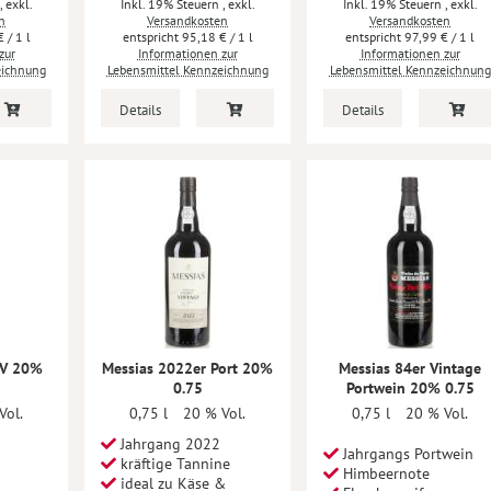
,
exkl.
Inkl. 19% Steuern
,
exkl.
Inkl. 19% Steuern
,
exkl.
n
Versandkosten
Versandkosten
€
/ 1 l
95,18 €
/ 1 l
97,99 €
/ 1 l
zur
Informationen zur
Informationen zur
eichnung
Lebensmittel Kennzeichnung
Lebensmittel Kennzeichnung
Details
Details
BV 20%
Messias 2022er Port 20%
Messias 84er Vintage
0.75
Portwein 20% 0.75
Vol.
0,75 l
20 % Vol.
0,75 l
20 % Vol.
Jahrgang 2022
Jahrgangs Portwein
kräftige Tannine
Himbeernote
ideal zu Käse &