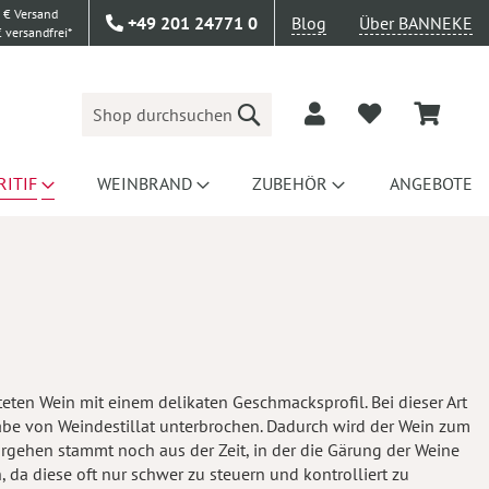
 € Versand
+49 201 24771 0
Blog
Über BANNEKE
 versandfrei*
Suche
RITIF
WEINBRAND
ZUBEHÖR
ANGEBOTE
teten Wein mit einem delikaten Geschmacksprofil. Bei dieser Art
gabe von Weindestillat unterbrochen. Dadurch wird der Wein zum
orgehen stammt noch aus der Zeit, in der die Gärung der Weine
da diese oft nur schwer zu steuern und kontrolliert zu