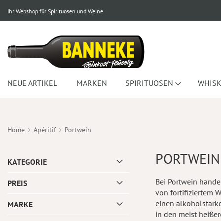
Ihr Webshop für Spirituosen und Weine
NEUE ARTIKEL
MARKEN
SPIRITUOSEN
WHISK
Home
Apéritif
Portwein
PORTWEIN
KATEGORIE
Bei Portwein handel
PREIS
von fortifiziertem
einen alkoholstärk
MARKE
in den meist heißer