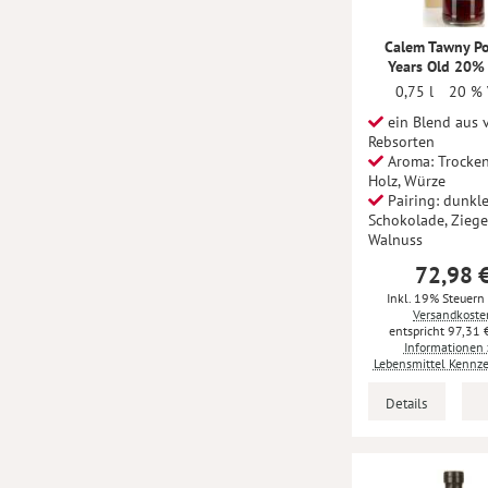
Calem Tawny Po
Years Old 20%
0,75 l
20 % 
ein Blend aus v
Rebsorten
Aroma: Trocken
Holz, Würze
Pairing: dunkl
Schokolade, Ziege
Walnuss
72,98 
Inkl. 19% Steuern
Versandkoste
97,31 
Informationen 
Lebensmittel Kennz
Details