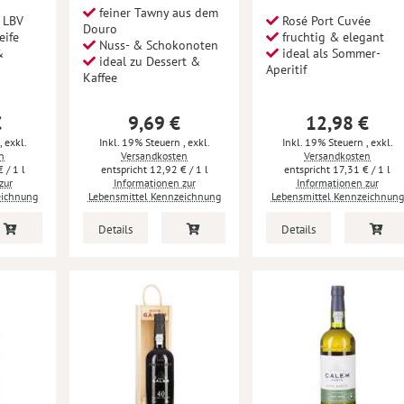
feiner Tawny aus dem
 LBV
Rosé Port Cuvée
Douro
eife
fruchtig & elegant
Nuss- & Schokonoten
&
ideal als Sommer-
ideal zu Dessert &
Aperitif
Kaffee
€
9,69 €
12,98 €
,
exkl.
Inkl. 19% Steuern
,
exkl.
Inkl. 19% Steuern
,
exkl.
n
Versandkosten
Versandkosten
€
/ 1 l
12,92 €
/ 1 l
17,31 €
/ 1 l
zur
Informationen zur
Informationen zur
eichnung
Lebensmittel Kennzeichnung
Lebensmittel Kennzeichnung
Details
Details