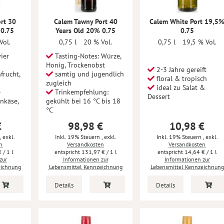
rt 30
Calem Tawny Port 40
Calem White Port 19,5
 0.75
Years Old 20% 0.75
0.75
Vol.
0,75 l
20 % Vol.
0,75 l
19,5 % Vol.
ier
Tasting-Notes: Würze,
Honig, Trockenobst
2-3 Jahre gereift
frucht,
samtig und jugendlich
floral & tropisch
zugleich
ideal zu Salat &
e
Trinkempfehlung:
Dessert
nkäse,
gekühlt bei 16 °C bis 18
°C
€
98,98 €
10,98 €
,
exkl.
Inkl. 19% Steuern
,
exkl.
Inkl. 19% Steuern
,
exkl.
n
Versandkosten
Versandkosten
€
/ 1 l
131,97 €
/ 1 l
14,64 €
/ 1 l
zur
Informationen zur
Informationen zur
eichnung
Lebensmittel Kennzeichnung
Lebensmittel Kennzeichnung
Details
Details