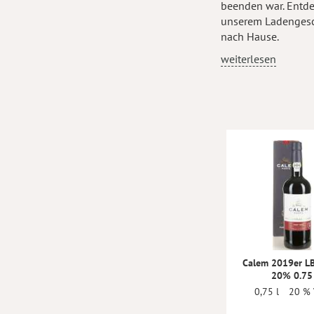
beenden war. Entde
unserem Ladengeschä
nach Hause.
weiterlesen
Calem 2019er LB
20% 0.75
0,75 l
20 % 