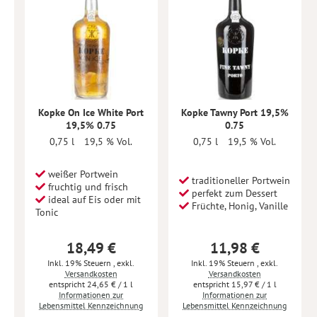
Kopke On Ice White Port
Kopke Tawny Port 19,5%
19,5% 0.75
0.75
0,75 l
19,5 % Vol.
0,75 l
19,5 % Vol.
weißer Portwein
traditioneller Portwein
fruchtig und frisch
perfekt zum Dessert
ideal auf Eis oder mit
Früchte, Honig, Vanille
Tonic
18,49 €
11,98 €
Inkl. 19% Steuern
,
exkl.
Inkl. 19% Steuern
,
exkl.
Versandkosten
Versandkosten
24,65 €
/ 1 l
15,97 €
/ 1 l
Informationen zur
Informationen zur
Lebensmittel Kennzeichnung
Lebensmittel Kennzeichnung