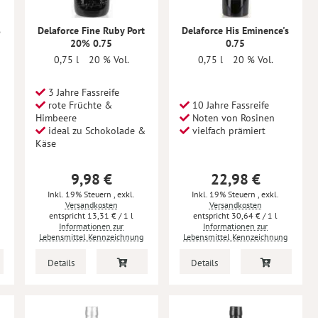
%
Delaforce Fine Ruby Port
Delaforce His Eminence's
20% 0.75
0.75
0,75 l
20 % Vol.
0,75 l
20 % Vol.
3 Jahre Fassreife
rote Früchte &
10 Jahre Fassreife
Himbeere
Noten von Rosinen
ideal zu Schokolade &
vielfach prämiert
Käse
9,98 €
22,98 €
Inkl. 19% Steuern
,
exkl.
Inkl. 19% Steuern
,
exkl.
Versandkosten
Versandkosten
13,31 €
/ 1 l
30,64 €
/ 1 l
Informationen zur
Informationen zur
Lebensmittel Kennzeichnung
Lebensmittel Kennzeichnung
Details
Details