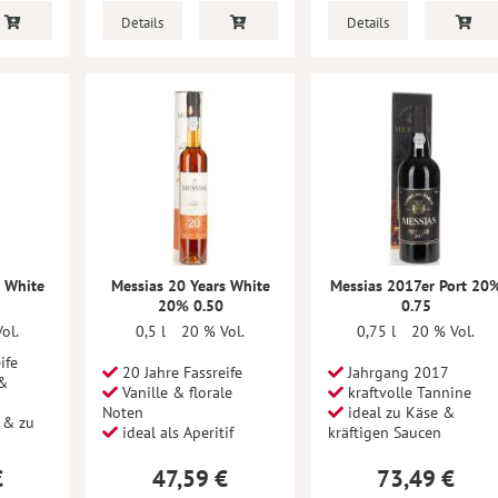
Details
Details
s White
Messias 20 Years White
Messias 2017er Port 20
20% 0.50
0.75
ol.
0,5 l
20 % Vol.
0,75 l
20 % Vol.
ife
20 Jahre Fassreife
Jahrgang 2017
 &
Vanille & florale
kraftvolle Tannine
Noten
ideal zu Käse &
 & zu
ideal als Aperitif
kräftigen Saucen
€
47,59 €
73,49 €