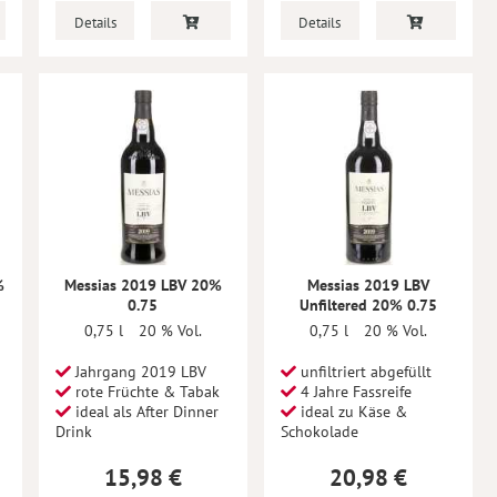
Details
Details
%
Messias 2019 LBV 20%
Messias 2019 LBV
0.75
Unfiltered 20% 0.75
0,75 l
20 % Vol.
0,75 l
20 % Vol.
Jahrgang 2019 LBV
unfiltriert abgefüllt
rote Früchte & Tabak
4 Jahre Fassreife
ideal als After Dinner
ideal zu Käse &
Drink
Schokolade
15,98 €
20,98 €