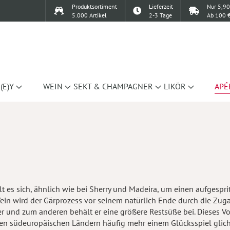
Produktsortiment
Lieferzeit
Nur 5,90
5.000 Artikel
2-3 Tage
Ab 100 €
(E)Y
WEIN
SEKT & CHAMPAGNER
LIKÖR
APÉ
t es sich, ähnlich wie bei Sherry und Madeira, um einen aufgespri
 Wein wird der Gärprozess vor seinem natürlich Ende durch die Zu
er und zum anderen behält er eine größere Restsüße bei. Dieses V
en südeuropäischen Ländern häufig mehr einem Glücksspiel glich, 