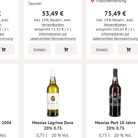
Flaschenreifung
Saucen
€
53,49 €
75,49 €
,
exkl.
Inkl. 19% Steuern
,
exkl.
Inkl. 19% Steuern
,
exkl.
n
Versandkosten
Versandkosten
€
/ 1 l
71,32 €
/ 1 l
100,65 €
/ 1 l
zur
Informationen zur
Informationen zur
eichnung
Lebensmittel Kennzeichnung
Lebensmittel Kennzeichnung
Details
Details
a 2004
Messias Lágrima Doce
Messias Port 10 Jahre
20% 0.75
20% 0.75
Vol.
0,75 l
20 % Vol.
0,75 l
20 % Vol.