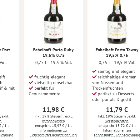
e Port
Fabelhaft Porto Ruby
Fabelhaft Porto Tawny
19,5% 0.75
19,5% 0.75
Vol.
0,75 l
19,5 % Vol.
0,75 l
19,5 % Vol.
samtig und elegant
ift
fruchtig-elegant
reichhaltige Aromen
ch
vielseitig einsetzbar
von Nüssen und
if & mit
perfekt für
Trockenfrüchten
Genussmomente
perfekt zu Desserts
oder pur als Digestif
11,98 €
11,79 €
,
exkl.
Inkl. 19% Steuern
,
exkl.
Inkl. 19% Steuern
,
exkl.
n
Versandkosten
Versandkosten
€
/ 1 l
15,97 €
/ 1 l
15,72 €
/ 1 l
zur
Informationen zur
Informationen zur
eichnung
Lebensmittel Kennzeichnung
Lebensmittel Kennzeichnung