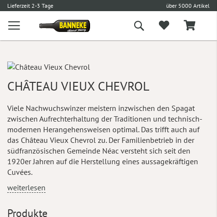
l
5,90 € Versand
Versandkostenfrei ab 100 €
L
Suche
CHÂTEAU VIEUX CHEVROL
Viele Nachwuchswinzer meistern inzwischen den Spagat
zwischen Aufrechterhaltung der Traditionen und technisch-
modernen Herangehensweisen optimal. Das trifft auch auf
das Château Vieux Chevrol zu. Der Familienbetrieb in der
südfranzösischen Gemeinde Néac versteht sich seit den
1920er Jahren auf die Herstellung eines aussagekräftigen
Cuvées.
weiterlesen
Produkte