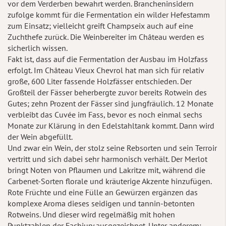
vor dem Verderben bewahrt werden. Brancheninsidern
zufolge kommt für die Fermentation ein wilder Hefestamm
zum Einsatz; vielleicht greift Champseix auch auf eine
Zuchthefe zurück. Die Weinbereiter im Château werden es
sicherlich wissen.
Fakt ist, dass auf die Fermentation der Ausbau im Holzfass
erfolgt. Im Château Vieux Chevrol hat man sich für relativ
große, 600 Liter fassende Holzfässer entschieden. Der
Großteil der Fässer beherbergte zuvor bereits Rotwein des
Gutes; zehn Prozent der Fässer sind jungfräulich. 12 Monate
verbleibt das Cuvée im Fass, bevor es noch einmal sechs
Monate zur Klärung in den Edelstahltank kommt. Dann wird
der Wein abgefüllt.
Und zwar ein Wein, der stolz seine Rebsorten und sein Terroir
vertritt und sich dabei sehr harmonisch verhält. Der Merlot
bringt Noten von Pflaumen und Lakritze mit, während die
Carbenet-Sorten florale und kräuterige Akzente hinzufügen.
Rote Früchte und eine Fülle an Gewürzen ergänzen das
komplexe Aroma dieses seidigen und tannin-betonten
Rotweins. Und dieser wird regelmäßig mit hohen
Punktzahlen der Fachjury ausgezeichnet. Unter anderem: