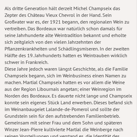
Als dritte Generation hält derzeit Michel Champseix das
Zepter des Château Vieux Chevrol in der Hand. Sein
Großvater war es, der 1921 begann, den regionalen Wein zu
vertreiben. Das Bordeaux war natürlich schon damals für
seine Jahrhunderte alte Weintradition bekannt und erholte
sich zeitgleich von den vielen Jahrzehnten der
Pflanzenkrankheiten und Schädlingsmiseren. In der zweiten
Hälfte des 19. Jahrhunderts hatten es Weintrauben wirklich
schwer in Frankreich.
Diese Jahre jedoch waren längst Geschichte, als die Familie
Champseix begann, sich im Weinbusiness einen Namen zu
machen. Martial Champseix hatten es vor allem die Weine
aus der Region Libournais angetan; einer Weinregion im
Norden des Bordeaux. Es dauerte nicht lange und Champseix
konnte sein eigenes Stück Land erwerben. Dieses befand sich
im Weinanbaugeiet Lalande-de-Pomerol und sollte der
Grundstein sein für den aufstrebenden Familienbetrieb.
Gemeinsam mit seiner Frau und dem Sohn und späteren
Winzer Jean-Pierre kultivierte Martial die Weinberge nach
seinen Vorstellungen und verstand es, die Identität des