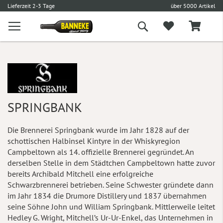
l
5,90 € Versand
Versandkostenfrei ab 100 €
L
Suche
SPRINGBANK
Die Brennerei Springbank wurde im Jahr 1828 auf der
schottischen Halbinsel Kintyre in der Whiskyregion
Campbeltown als 14. offizielle Brennerei gegründet. An
derselben Stelle in dem Städtchen Campbeltown hatte zuvor
bereits Archibald Mitchell eine erfolgreiche
Schwarzbrennerei betrieben. Seine Schwester gründete dann
im Jahr 1834 die Drumore Distillery und 1837 übernahmen
seine Söhne John und William Springbank. Mittlerweile leitet
Hedley G. Wright, Mitchell’s Ur-Ur-Enkel, das Unternehmen in