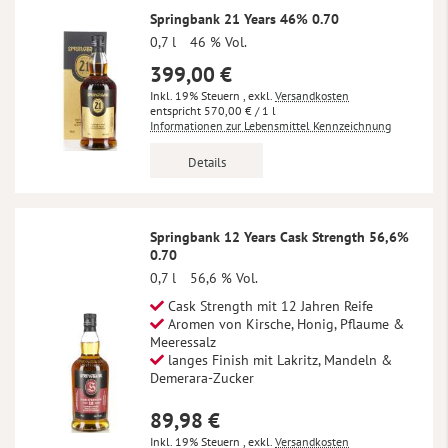
Springbank 21 Years 46% 0.70
0,7 l
46 % Vol.
399,00 €
Inkl. 19% Steuern
,
exkl.
Versandkosten
570,00 €
/ 1 l
Informationen zur Lebensmittel Kennzeichnung
Details
Springbank 12 Years Cask Strength 56,6%
0.70
0,7 l
56,6 % Vol.
Cask Strength mit 12 Jahren Reife
Aromen von Kirsche, Honig, Pflaume &
Meeressalz
langes Finish mit Lakritz, Mandeln &
Demerara-Zucker
89,98 €
Inkl. 19% Steuern
,
exkl.
Versandkosten