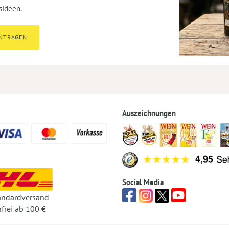
sideen.
INTRAGEN
Auszeichnungen
Social Media
andardversand
frei ab 100 €