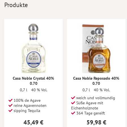
Produkte
Casa Noble Crystal 40%
Casa Noble Reposado 40%
0.70
0.70
0,7 l
40 % Vol.
0,7 l
40 % Vol.
weich und vollmundig
100% de Agave
Süße Agave mit
reine Agavennoten
Eichenholznote
sipping Tequila
364 Tage gereift
45,49 €
59,98 €