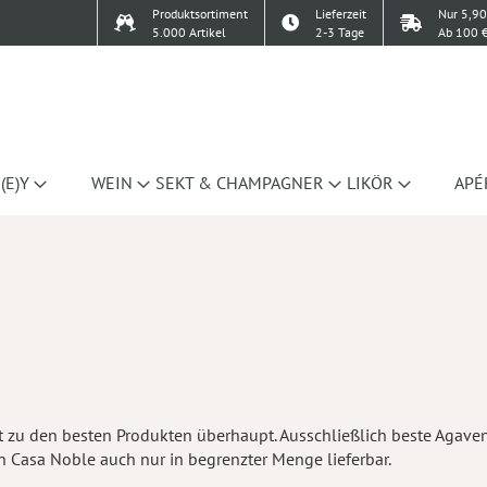
Produktsortiment
Lieferzeit
Nur 5,90
5.000 Artikel
2-3 Tage
Ab 100 €
(E)Y
WEIN
SEKT & CHAMPAGNER
LIKÖR
APÉ
zu den besten Produkten überhaupt. Ausschließlich beste Agaven 
 Casa Noble auch nur in begrenzter Menge lieferbar.