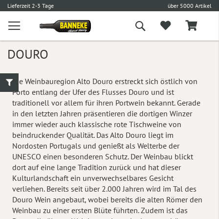
l
5,90 € Versand
Versandkostenfrei ab 100 €
L
Suche
DOURO
Die Weinbauregion Alto Douro erstreckt sich östlich von
Porto entlang der Ufer des Flusses Douro und ist
traditionell vor allem für ihren Portwein bekannt. Gerade
in den letzten Jahren präsentieren die dortigen Winzer
immer wieder auch klassische rote Tischweine von
beindruckender Qualität. Das Alto Douro liegt im
Nordosten Portugals und genießt als Welterbe der
UNESCO einen besonderen Schutz. Der Weinbau blickt
dort auf eine lange Tradition zurück und hat dieser
Kulturlandschaft ein unverwechselbares Gesicht
verliehen. Bereits seit über 2.000 Jahren wird im Tal des
Douro Wein angebaut, wobei bereits die alten Römer den
Weinbau zu einer ersten Blüte führten. Zudem ist das