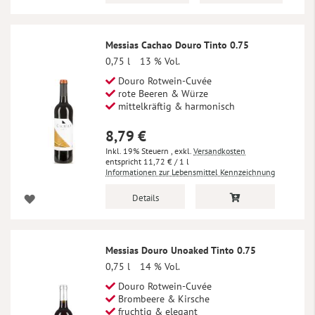
Messias Cachao Douro Tinto 0.75
0,75 l
13 % Vol.
Douro Rotwein-Cuvée
rote Beeren & Würze
mittelkräftig & harmonisch
8,79 €
Inkl. 19% Steuern
,
exkl.
Versandkosten
11,72 €
/ 1 l
Informationen zur Lebensmittel Kennzeichnung
Details
Messias Douro Unoaked Tinto 0.75
0,75 l
14 % Vol.
Douro Rotwein-Cuvée
Brombeere & Kirsche
fruchtig & elegant