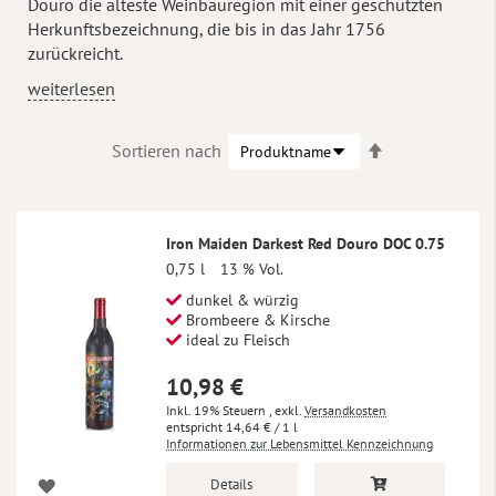
Douro die älteste Weinbauregion mit einer geschützten
Herkunftsbezeichnung, die bis in das Jahr 1756
zurückreicht.
weiterlesen
In
Sortieren nach
absteigender
Reihenfolge
Iron Maiden Darkest Red Douro DOC 0.75
0,75 l
13 % Vol.
dunkel & würzig
Brombeere & Kirsche
ideal zu Fleisch
10,98 €
Inkl. 19% Steuern
,
exkl.
Versandkosten
14,64 €
/ 1 l
Informationen zur Lebensmittel Kennzeichnung
Details