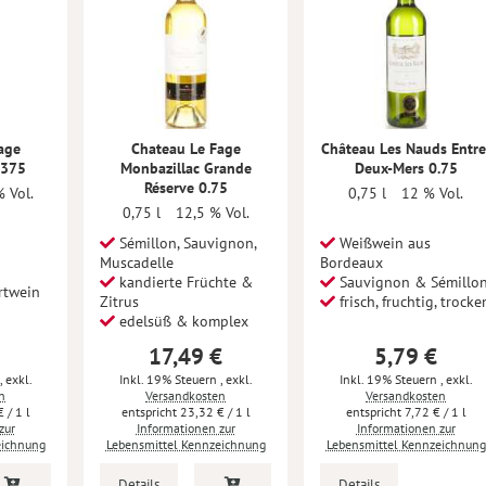
age
Chateau Le Fage
Château Les Nauds Entre
.375
Monbazillac Grande
Deux-Mers 0.75
Réserve 0.75
 Vol.
0,75 l
12 % Vol.
0,75 l
12,5 % Vol.
Sémillon, Sauvignon,
Weißwein aus
Muscadelle
Bordeaux
kandierte Früchte &
Sauvignon & Sémillo
rtwein
Zitrus
frisch, fruchtig, trocke
edelsüß & komplex
17,49 €
5,79 €
,
exkl.
Inkl. 19% Steuern
,
exkl.
Inkl. 19% Steuern
,
exkl.
n
Versandkosten
Versandkosten
€
/ 1 l
23,32 €
/ 1 l
7,72 €
/ 1 l
zur
Informationen zur
Informationen zur
eichnung
Lebensmittel Kennzeichnung
Lebensmittel Kennzeichnung
Details
Details