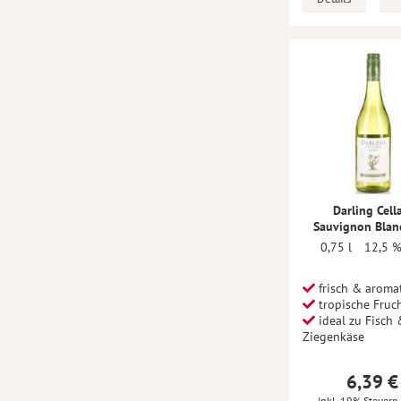
Darling Cell
Sauvignon Blan
0,75 l
12,5 %
frisch & aroma
tropische Fruc
ideal zu Fisch 
Ziegenkäse
6,39 €
Inkl. 19% Steuern