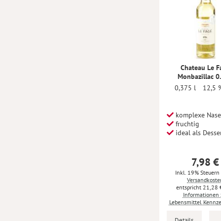
Chateau Le F
Monbazillac 0
0,375 l
12,5 %
komplexe Nase
fruchtig
ideal als Desse
7,98 €
Inkl. 19% Steuern
Versandkoste
21,28 
Informationen 
Lebensmittel Kennz
Details