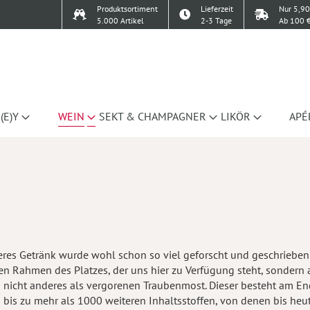
Produktsortiment
Lieferzeit
Nur 5,90
5.000 Artikel
2-3 Tage
Ab 100 €
(E)Y
WEIN
SEKT & CHAMPAGNER
LIKÖR
APÉ
res Getränk wurde wohl schon so viel geforscht und geschrieben
en Rahmen des Platzes, der uns hier zu Verfügung steht, sondern 
 nicht anderes als vergorenen Traubenmost. Dieser besteht am End
 bis zu mehr als 1000 weiteren Inhaltsstoffen, von denen bis heu