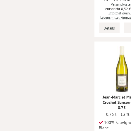
Versandkoste
8,52 
Informationen 
Lebensmittel Kennz
Details
Jean-Marc et M
Crochet Sancer
0.75
0,75 l
13 % 
100% Sauvign
Blanc