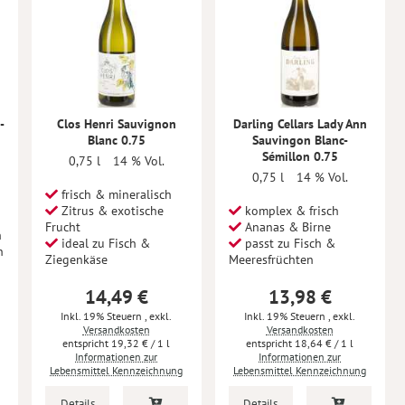
-
Clos Henri Sauvignon
Darling Cellars Lady Ann
Blanc 0.75
Sauvingon Blanc-
Sémillon 0.75
0,75 l
14 % Vol.
0,75 l
14 % Vol.
frisch & mineralisch
Zitrus & exotische
komplex & frisch
Frucht
Ananas & Birne
n
ideal zu Fisch &
passt zu Fisch &
n
Ziegenkäse
Meeresfrüchten
14,49 €
13,98 €
Inkl. 19% Steuern
,
exkl.
Inkl. 19% Steuern
,
exkl.
Versandkosten
Versandkosten
19,32 €
/ 1 l
18,64 €
/ 1 l
Informationen zur
Informationen zur
Lebensmittel Kennzeichnung
Lebensmittel Kennzeichnung
Details
Details