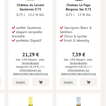
Château du Levant
Chateau Le Fage
Sauternes 0.75
Bergerac Sec 0.75
0,75 l
12,5 % Vol.
0,75 l
13 % Vol.
sanfter Sauternes
Sauvignon Blanc &
elegant verspielte
Sémillon
Aromatik
Zitrus & Lychee
perfekter Digestif
frisch & lebendig
21,29 €
7,39 €
Inkl. 19% Steuern
,
exkl.
Inkl. 19% Steuern
,
exkl.
Versandkosten
Versandkosten
28,39 €
/ 1 l
9,85 €
/ 1 l
Informationen zur
Informationen zur
Lebensmittel Kennzeichnung
Lebensmittel Kennzeichnung
Details
Details