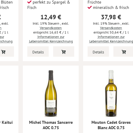
 Blüten
perfekt zu Spargel &
Früchte
risch
Fisch
mineralisch & frisch
€
12,49 €
37,98 €
,
exkl.
Inkl. 19% Steuern
,
exkl.
Inkl. 19% Steuern
,
exkl.
n
Versandkosten
Versandkosten
€
/ 1 l
16,65 €
/ 1 l
50,64 €
/ 1 l
zur
Informationen zur
Informationen zur
eichnung
Lebensmittel Kennzeichnung
Lebensmittel Kennzeichnung
Details
Details
 Kaitui
Michel Thomas Sancerre
Mouton Cadet Graves
AOC 0.75
Blanc AOC 0.75