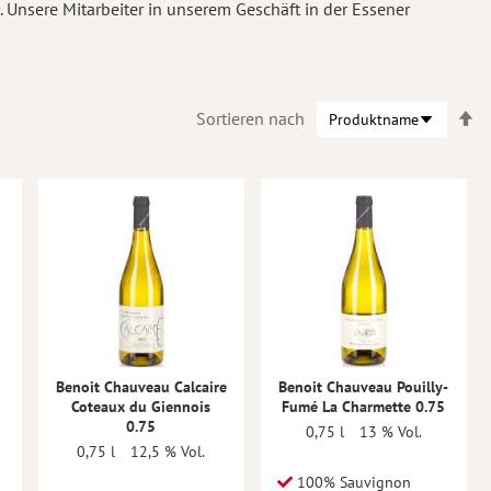
Unsere Mitarbeiter in unserem Geschäft in der Essener
In
Sortieren nach
ab
Re
Benoit Chauveau Calcaire
Benoit Chauveau Pouilly-
Coteaux du Giennois
Fumé La Charmette 0.75
0.75
0,75 l
13 % Vol.
0,75 l
12,5 % Vol.
100% Sauvignon