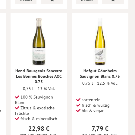
-
Henri Bourgeois Sancerre
Hofgut Gönnheim
Les Bonnes Bouches AOC
Sauvignon Blanc 0.75
0.75
0,75 l
12,5 % Vol.
0,75 l
13 % Vol.
100 % Sauvignon
sortenrein
Blanc
frisch & würzig
Zitrus & exotische
n
bio & vegan
Früchte
g
frisch & mineralisch
22,98 €
7,79 €
Inkl. 19% Steuern
,
exkl.
Inkl. 19% Steuern
,
exkl.