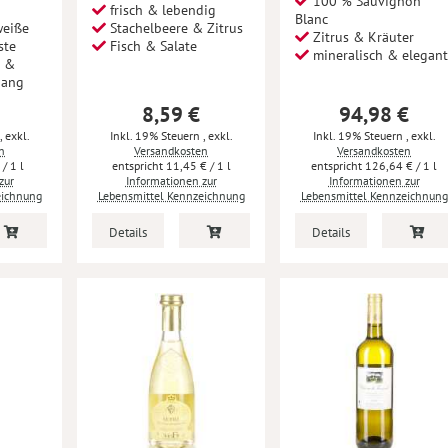
100 % Sauvignon
frisch & lebendig
Blanc
weiße
Stachelbeere & Zitrus
Zitrus & Kräuter
ste
Fisch & Salate
mineralisch & elegan
r &
gang
8,59 €
94,98 €
,
exkl.
Inkl. 19% Steuern
,
exkl.
Inkl. 19% Steuern
,
exkl.
n
Versandkosten
Versandkosten
€
/ 1 l
11,45 €
/ 1 l
126,64 €
/ 1 l
zur
Informationen zur
Informationen zur
eichnung
Lebensmittel Kennzeichnung
Lebensmittel Kennzeichnung
Details
Details