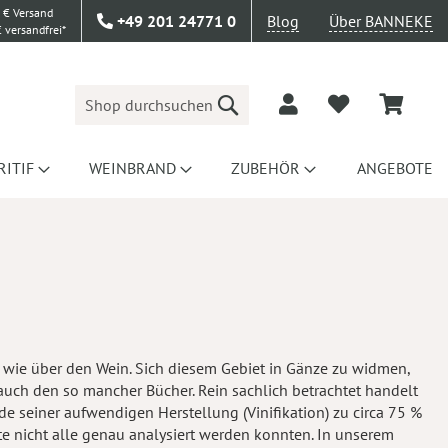
 € Versand
+49 201 24771 0
Blog
Über BANNEKE
 versandfrei*
Suche
RITIF
WEINBRAND
ZUBEHÖR
ANGEBOTE
 wie über den Wein. Sich diesem Gebiet in Gänze zu widmen,
auch den so mancher Bücher. Rein sachlich betrachtet handelt
e seiner aufwendigen Herstellung (Vinifikation) zu circa 75 %
te nicht alle genau analysiert werden konnten. In unserem