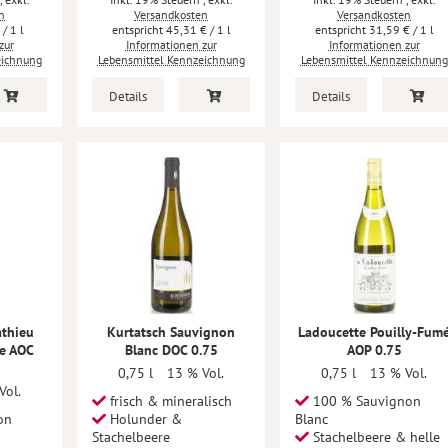
n
Versandkosten
Versandkosten
€
/ 1 l
45,31 €
/ 1 l
31,59 €
/ 1 l
zur
Informationen zur
Informationen zur
eichnung
Lebensmittel Kennzeichnung
Lebensmittel Kennzeichnung
Details
Details
athieu
Kurtatsch Sauvignon
Ladoucette Pouilly-Fum
re AOC
Blanc DOC 0.75
AOP 0.75
0,75 l
13 % Vol.
0,75 l
13 % Vol.
Vol.
frisch & mineralisch
100 % Sauvignon
on
Holunder &
Blanc
Stachelbeere
Stachelbeere & helle