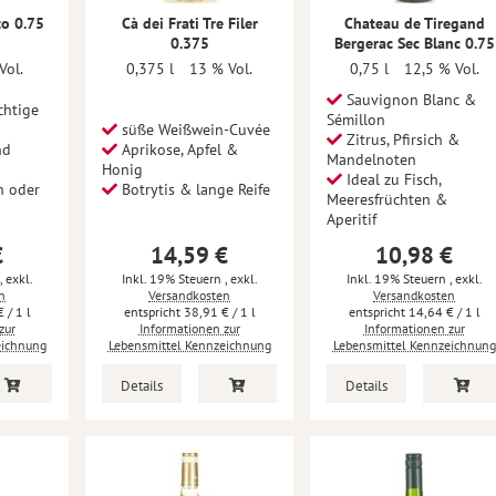
to 0.75
Cà dei Frati Tre Filer
Chateau de Tiregand
0.375
Bergerac Sec Blanc 0.75
Vol.
0,375 l
13 % Vol.
0,75 l
12,5 % Vol.
Sauvignon Blanc &
chtige
Sémillon
süße Weißwein-Cuvée
Zitrus, Pfirsich &
nd
Aprikose, Apfel &
Mandelnoten
Honig
Ideal zu Fisch,
h oder
Botrytis & lange Reife
Meeresfrüchten &
Aperitif
€
14,59 €
10,98 €
,
exkl.
Inkl. 19% Steuern
,
exkl.
Inkl. 19% Steuern
,
exkl.
n
Versandkosten
Versandkosten
€
/ 1 l
38,91 €
/ 1 l
14,64 €
/ 1 l
zur
Informationen zur
Informationen zur
eichnung
Lebensmittel Kennzeichnung
Lebensmittel Kennzeichnung
Details
Details