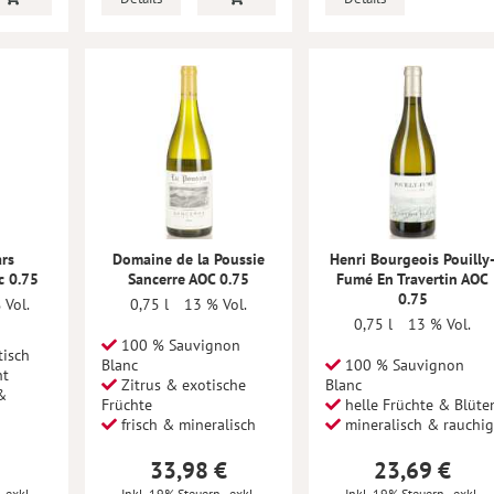
ars
Domaine de la Poussie
Henri Bourgeois Pouilly
c 0.75
Sancerre AOC 0.75
Fumé En Travertin AOC
0.75
 Vol.
0,75 l
13 % Vol.
0,75 l
13 % Vol.
100 % Sauvignon
tisch
Blanc
100 % Sauvignon
ht
Zitrus & exotische
Blanc
&
Früchte
helle Früchte & Blüte
frisch & mineralisch
mineralisch & rauchi
33,98 €
23,69 €
,
exkl.
Inkl. 19% Steuern
,
exkl.
Inkl. 19% Steuern
,
exkl.