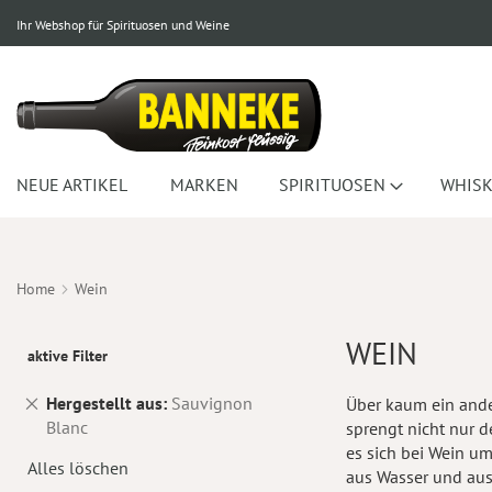
Ihr Webshop für Spirituosen und Weine
NEUE ARTIKEL
MARKEN
SPIRITUOSEN
WHISK
Home
Wein
WEIN
aktive Filter
Dies
Hergestellt aus
Sauvignon
Über kaum ein ande
entfernen
Blanc
sprengt nicht nur d
es sich bei Wein um
Alles löschen
aus Wasser und aus