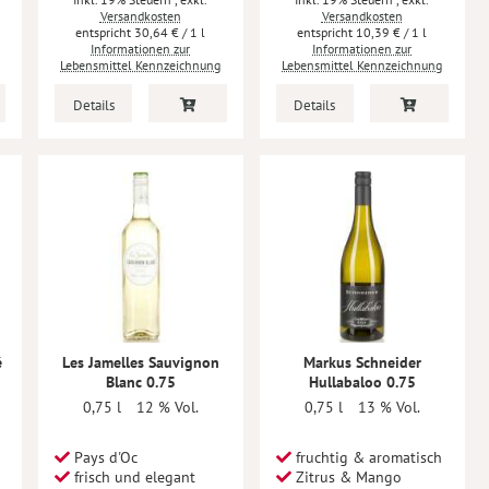
Versandkosten
Versandkosten
30,64 €
/ 1 l
10,39 €
/ 1 l
Informationen zur
Informationen zur
Lebensmittel Kennzeichnung
Lebensmittel Kennzeichnung
Details
Details
é
Les Jamelles Sauvignon
Markus Schneider
Blanc 0.75
Hullabaloo 0.75
0,75 l
12 % Vol.
0,75 l
13 % Vol.
Pays d'Oc
fruchtig & aromatisch
frisch und elegant
Zitrus & Mango