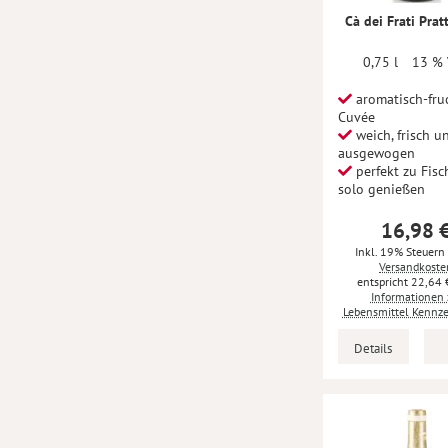
Cà dei Frati Prat
0,75 l
13 % 
aromatisch-fru
Cuvée
weich, frisch u
ausgewogen
perfekt zu Fisc
solo genießen
16,98 
Inkl. 19% Steuern
Versandkoste
22,64 
Informationen 
Lebensmittel Kennz
Details