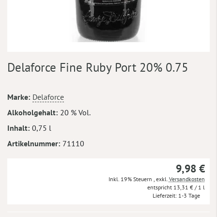
Zum
Delaforce Fine Ruby Port 20% 0.75
Anfang
der
Bildergalerie
Mehr
Marke
Delaforce
springen
Informationen
Alkoholgehalt
20 % Vol.
Inhalt
0,75 l
Artikelnummer
71110
9,98 €
Inkl. 19% Steuern
,
exkl.
Versandkosten
13,31 €
/ 1 l
Lieferzeit
1-3 Tage