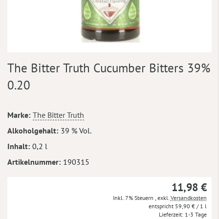
Zum
The Bitter Truth Cucumber Bitters 39%
Anfang
der
0.20
Bildergalerie
springen
Mehr
Marke
The Bitter Truth
Informationen
Alkoholgehalt
39 % Vol.
Inhalt
0,2 l
Artikelnummer
190315
11,98 €
Inkl. 7% Steuern
,
exkl.
Versandkosten
59,90 €
/ 1 l
Lieferzeit
1-3 Tage