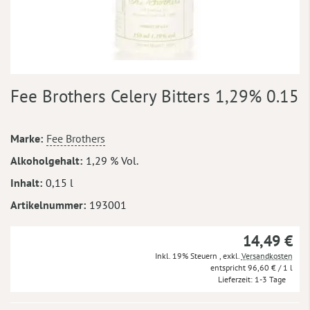
Zum
Fee Brothers Celery Bitters 1,29% 0.15
Anfang
der
Bildergalerie
Mehr
Marke
Fee Brothers
springen
Informationen
Alkoholgehalt
1,29 % Vol.
Inhalt
0,15 l
Artikelnummer
193001
14,49 €
Inkl. 19% Steuern
,
exkl.
Versandkosten
96,60 €
/ 1 l
Lieferzeit
1-3 Tage