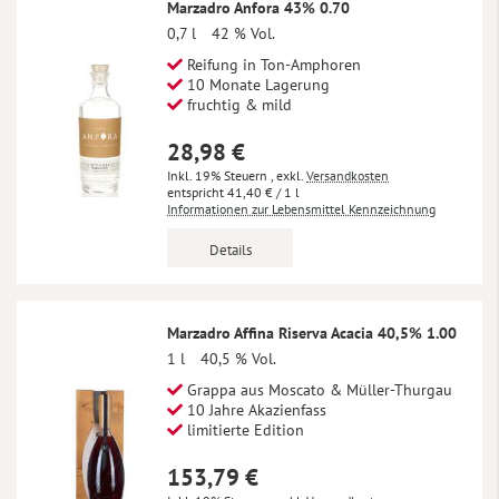
Marzadro Anfora 43% 0.70
0,7 l
42 % Vol.
Reifung in Ton-Amphoren
10 Monate Lagerung
fruchtig & mild
28,98 €
Inkl. 19% Steuern
,
exkl.
Versandkosten
41,40 €
/ 1 l
Informationen zur Lebensmittel Kennzeichnung
Details
Marzadro Affina Riserva Acacia 40,5% 1.00
1 l
40,5 % Vol.
Grappa aus Moscato & Müller-Thurgau
10 Jahre Akazienfass
limitierte Edition
153,79 €