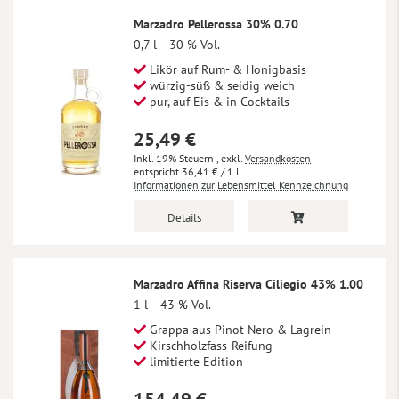
Marzadro Pellerossa 30% 0.70
0,7 l
30 % Vol.
Likör auf Rum- & Honigbasis
würzig-süß & seidig weich
pur, auf Eis & in Cocktails
25,49 €
Inkl. 19% Steuern
,
exkl.
Versandkosten
36,41 €
/ 1 l
Informationen zur Lebensmittel Kennzeichnung
Details
Marzadro Affina Riserva Ciliegio 43% 1.00
1 l
43 % Vol.
Grappa aus Pinot Nero & Lagrein
Kirschholzfass-Reifung
limitierte Edition