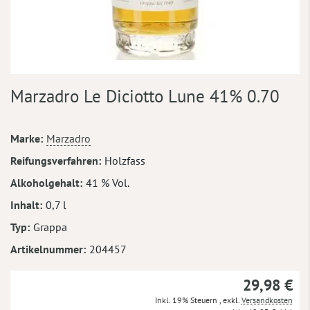
Zum
Marzadro Le Diciotto Lune 41% 0.70
Anfang
der
Bildergalerie
Mehr
Marke
Marzadro
springen
Informationen
Reifungsverfahren
Holzfass
Alkoholgehalt
41 % Vol.
Inhalt
0,7 l
Typ
Grappa
Artikelnummer
204457
29,98 €
Inkl. 19% Steuern
,
exkl.
Versandkosten