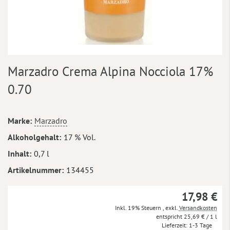
Zum
Marzadro Crema Alpina Nocciola 17%
Anfang
der
0.70
Bildergalerie
springen
Mehr
Marke
Marzadro
Informationen
Alkoholgehalt
17 % Vol.
Inhalt
0,7 l
Artikelnummer
134455
17,98 €
Inkl. 19% Steuern
,
exkl.
Versandkosten
25,69 €
/ 1 l
Lieferzeit
1-3 Tage