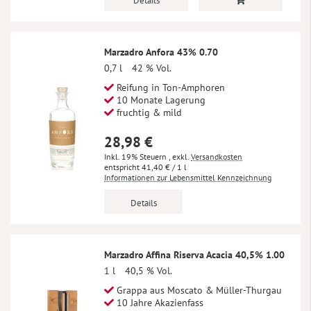
Details
Marzadro Anfora 43% 0.70
0,7 l
42 % Vol.
Reifung in Ton-Amphoren
10 Monate Lagerung
fruchtig & mild
28,98 €
Inkl. 19% Steuern
,
exkl.
Versandkosten
41,40 €
/ 1 l
Informationen zur Lebensmittel Kennzeichnung
Details
Marzadro Affina Riserva Acacia 40,5% 1.00
1 l
40,5 % Vol.
Grappa aus Moscato & Müller-Thurgau
10 Jahre Akazienfass