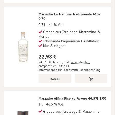
Marzadro La Trentina Tradizionale 41%
0.70
0,7 l
41 % Vol.
Grappa aus Teroldego, Marzemino &
Merlot
schonende Bagnomaria-Destillation
klar & elegant
22,98 €
Inkl. 19% Steuern
,
exkl.
Versandkosten
32,83 €
/ 1 l
Informationen zur Lebensmittel Kennzeichnung
Details
Marzadro Affina Riserva Rovere 46,5% 1.00
1 l
46,5 % Vol.
Grappa aus Teroldego & Marzemino