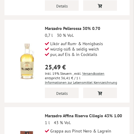
Details
Marzadro Pellerossa 30% 0.70
0,7 l
30 % Vol.
Likör auf Rum- & Honigbasis
würzig-süß & seidig weich
pur, auf Eis & in Cocktails
25,49 €
Inkl. 19% Steuern
,
exkl.
Versandkosten
36,41 €
/ 1 l
Informationen zur Lebensmittel Kennzeichnung
Details
Marzadro Affina Riserva Ciliegio 43% 1.00
1 l
43 % Vol.
Grappa aus Pinot Nero & Lagrein