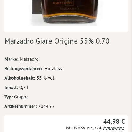
Zum
Marzadro Giare Origine 55% 0.70
Anfang
der
Bildergalerie
Mehr
Marke
Marzadro
springen
Informationen
Reifungsverfahren
Holzfass
Alkoholgehalt
55 % Vol.
Inhalt
0,7 l
Typ
Grappa
Artikelnummer
204456
44,98 €
Inkl. 19% Steuern
,
exkl.
Versandkosten