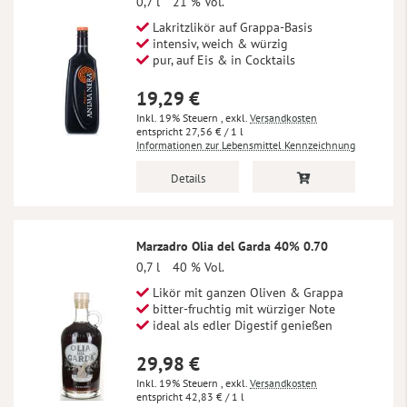
0,7 l
21 % Vol.
Lakritzlikör auf Grappa-Basis
intensiv, weich & würzig
pur, auf Eis & in Cocktails
19,29 €
Inkl. 19% Steuern
,
exkl.
Versandkosten
27,56 €
/ 1 l
Informationen zur Lebensmittel Kennzeichnung
Details
Marzadro Olia del Garda 40% 0.70
0,7 l
40 % Vol.
Likör mit ganzen Oliven & Grappa
bitter-fruchtig mit würziger Note
ideal als edler Digestif genießen
29,98 €
Inkl. 19% Steuern
,
exkl.
Versandkosten
42,83 €
/ 1 l