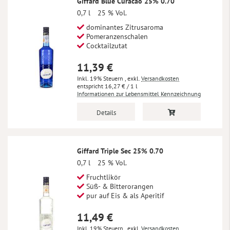
Giffard Blue Curacao 25% 0.70
0,7 l
25 % Vol.
dominantes Zitrusaroma
Pomeranzenschalen
Cocktailzutat
11,39 €
Inkl. 19% Steuern
,
exkl.
Versandkosten
16,27 €
/ 1 l
Informationen zur Lebensmittel Kennzeichnung
Details
Giffard Triple Sec 25% 0.70
0,7 l
25 % Vol.
Fruchtlikör
Süß- & Bitterorangen
pur auf Eis & als Aperitif
11,49 €
Inkl. 19% Steuern
,
exkl.
Versandkosten