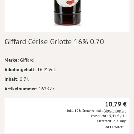
Zum
Giffard Cérise Griotte 16% 0.70
Anfang
der
Bildergalerie
Mehr
Marke
Giffard
springen
Informationen
Alkoholgehalt
16 % Vol.
Inhalt
0,7 l
Artikelnummer
162327
10,79 €
Inkl. 19% Steuern
,
exkl.
Versandkosten
15,41 €
/ 1 l
Lieferzeit
2-3 Tage
Mit Farbstoff