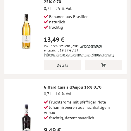
25% 0.70
0,7 l
25 % Vol.
Bananen aus Brasilien
natürlich
fruchtig
13,49 €
Inkl. 19% Steuern
,
exkl.
Versandkosten
19,27 €
/ 1 l
Informationen zur Lebensmittel Kennzeichnung
Details
Giffard Cassis d'Anjou 16% 0.70
0,7 l
16 % Vol.
Fruchtaroma mit pfeffriger Note
Johannisbeeren aus nachhaltigem
Anbau
fruchtig, dezent säuerlich
9,49 €