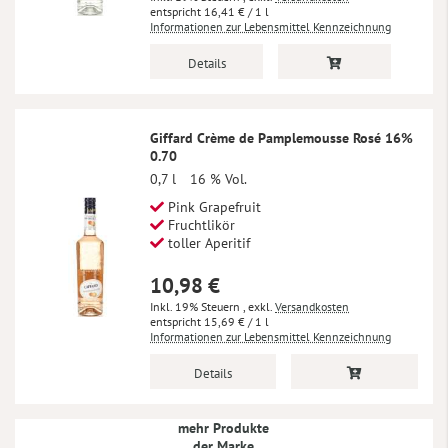
16,41 €
/ 1 l
Informationen zur Lebensmittel Kennzeichnung
Details
Giffard Crème de Pamplemousse Rosé 16%
0.70
0,7 l
16 % Vol.
Pink Grapefruit
Fruchtlikör
toller Aperitif
10,98 €
Inkl. 19% Steuern
,
exkl.
Versandkosten
15,69 €
/ 1 l
Informationen zur Lebensmittel Kennzeichnung
Details
mehr Produkte
der Marke