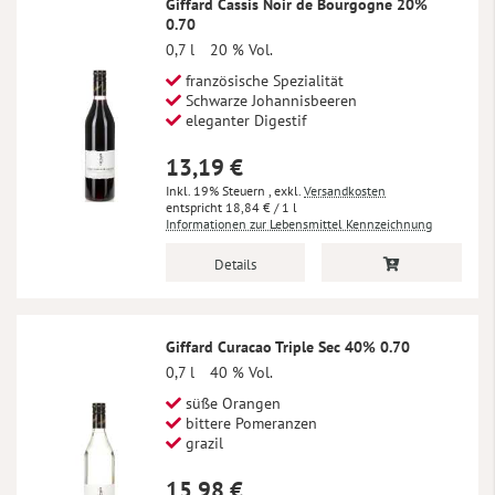
Giffard Cassis Noir de Bourgogne 20%
0.70
0,7 l
20 % Vol.
französische Spezialität
Schwarze Johannisbeeren
eleganter Digestif
13,19 €
Inkl. 19% Steuern
,
exkl.
Versandkosten
18,84 €
/ 1 l
Informationen zur Lebensmittel Kennzeichnung
Details
Giffard Curacao Triple Sec 40% 0.70
0,7 l
40 % Vol.
süße Orangen
bittere Pomeranzen
grazil
15,98 €