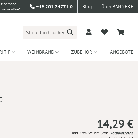
 € Versand
+49 201 24771 0
Blog
Über BANNEKE
 versandfrei*
Suche
RITIF
WEINBRAND
ZUBEHÖR
ANGEBOTE
0
14,29 €
Inkl. 19% Steuern
,
exkl.
Versandkosten