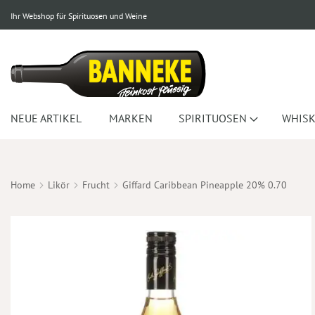
Ihr Webshop für Spirituosen und Weine
NEUE ARTIKEL
MARKEN
SPIRITUOSEN
WHISK
Home
Likör
Frucht
Giffard Caribbean Pineapple 20% 0.70
Zum
Ende
der
Bildergalerie
springen