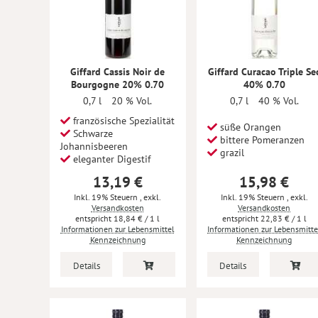
Giffard Cassis Noir de
Giffard Curacao Triple Se
Bourgogne 20% 0.70
40% 0.70
0,7 l
20 % Vol.
0,7 l
40 % Vol.
französische Spezialität
süße Orangen
Schwarze
bittere Pomeranzen
Johannisbeeren
grazil
eleganter Digestif
13,19 €
15,98 €
Inkl. 19% Steuern
,
exkl.
Inkl. 19% Steuern
,
exkl.
Versandkosten
Versandkosten
18,84 €
/ 1 l
22,83 €
/ 1 l
Informationen zur Lebensmittel
Informationen zur Lebensmitte
Kennzeichnung
Kennzeichnung
Details
Details