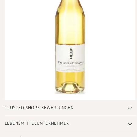
Zum
TRUSTED SHOPS BEWERTUNGEN
Anfang
der
Bildergalerie
LEBENSMITTELUNTERNEHMER
springen