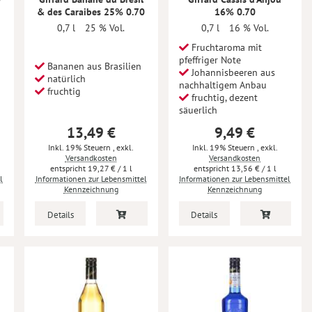
& des Caraibes 25% 0.70
16% 0.70
0,7 l
25 % Vol.
0,7 l
16 % Vol.
Fruchtaroma mit
pfeffriger Note
Bananen aus Brasilien
Johannisbeeren aus
natürlich
nachhaltigem Anbau
fruchtig
fruchtig, dezent
säuerlich
13,49 €
9,49 €
Inkl. 19% Steuern
,
exkl.
Inkl. 19% Steuern
,
exkl.
Versandkosten
Versandkosten
19,27 €
/ 1 l
13,56 €
/ 1 l
l
Informationen zur Lebensmittel
Informationen zur Lebensmittel
Kennzeichnung
Kennzeichnung
Details
Details