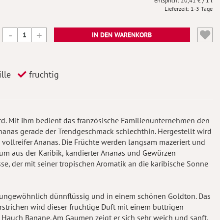
20,41 €
/ 1 l
Lieferzeit
1-3 Tage
IN DEN WARENKORB
lle
fruchtig
ard. Mit ihm bedient das französische Familienunternehmen den
Ananas gerade der Trendgeschmack schlechthin. Hergestellt wird
 vollreifer Ananas. Die Früchte werden langsam mazeriert und
Rum aus der Karibik, kandierter Ananas und Gewürzen
e, der mit seiner tropischen Aromatik an die karibische Sonne
rd ungewöhnlich dünnflüssig und in einem schönen Goldton. Das
strichen wird dieser fruchtige Duft mit einem buttrigen
 Hauch Banane. Am Gaumen zeigt er sich sehr weich und sanft,