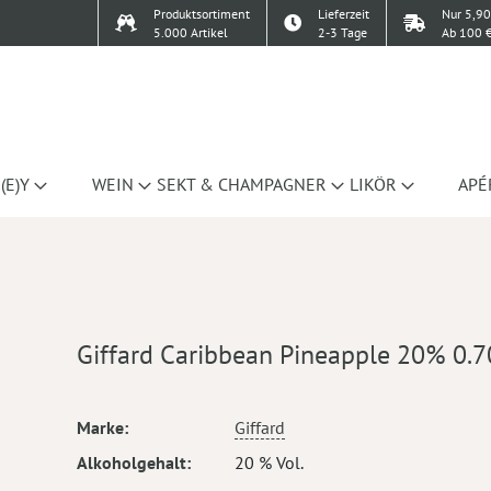
Produktsortiment
Lieferzeit
Nur 5,90
5.000 Artikel
2-3 Tage
Ab 100 €
(E)Y
WEIN
SEKT & CHAMPAGNER
LIKÖR
APÉ
Giffard Caribbean Pineapple 20% 0.7
Mehr
Marke
Giffard
Informationen
Alkoholgehalt
20 % Vol.