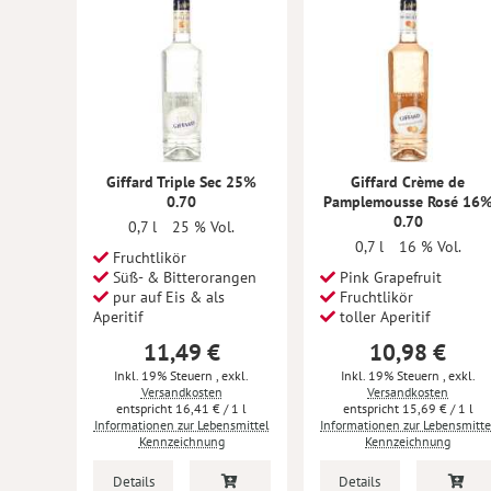
Giffard Triple Sec 25%
Giffard Crème de
0.70
Pamplemousse Rosé 16
0.70
0,7 l
25 % Vol.
0,7 l
16 % Vol.
Fruchtlikör
Süß- & Bitterorangen
Pink Grapefruit
pur auf Eis & als
Fruchtlikör
Aperitif
toller Aperitif
11,49 €
10,98 €
Inkl. 19% Steuern
,
exkl.
Inkl. 19% Steuern
,
exkl.
Versandkosten
Versandkosten
16,41 €
/ 1 l
15,69 €
/ 1 l
Informationen zur Lebensmittel
Informationen zur Lebensmitte
Kennzeichnung
Kennzeichnung
Details
Details