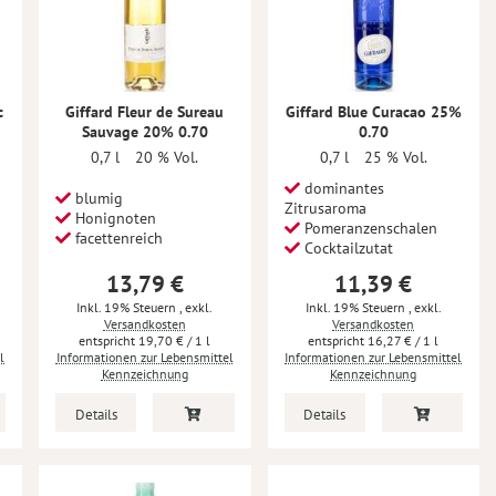
c
Giffard Fleur de Sureau
Giffard Blue Curacao 25%
Sauvage 20% 0.70
0.70
0,7 l
20 % Vol.
0,7 l
25 % Vol.
dominantes
blumig
Zitrusaroma
Honignoten
Pomeranzenschalen
facettenreich
Cocktailzutat
13,79 €
11,39 €
Inkl. 19% Steuern
,
exkl.
Inkl. 19% Steuern
,
exkl.
Versandkosten
Versandkosten
19,70 €
/ 1 l
16,27 €
/ 1 l
l
Informationen zur Lebensmittel
Informationen zur Lebensmittel
Kennzeichnung
Kennzeichnung
Details
Details