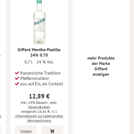
Giffard Menthe-Pastille
%
24% 0.70
mehr Produkte
0,7 l
24 % Vol.
der Marke
Giffard
französische Tradition
anzeigen
Pfefferminzlikör
pur, auf Eis, als Cocktail
12,89 €
Inkl. 19% Steuern
,
exkl.
Versandkosten
18,41 €
/ 1 l
l
Informationen zur Lebensmittel
Kennzeichnung
Details