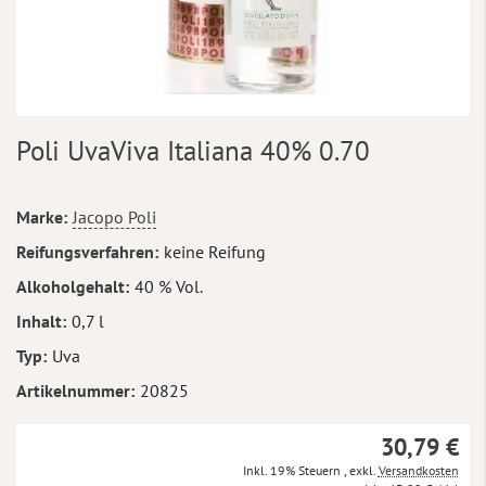
Zum
Poli UvaViva Italiana 40% 0.70
Anfang
der
Bildergalerie
Mehr
Marke
Jacopo Poli
springen
Informationen
Reifungsverfahren
keine Reifung
Alkoholgehalt
40 % Vol.
Inhalt
0,7 l
Typ
Uva
Artikelnummer
20825
30,79 €
Inkl. 19% Steuern
,
exkl.
Versandkosten