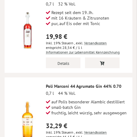
0,7 l
32 % Vol.
Rezept seit dem 19. Jh.
mit 16 Kräutern & Zitrusnoten
pur, auf Eis oder mit Tonic
19,98 €
Inkl. 19% Steuern
,
exkl.
Versandkosten
28,54 €
/ 1 l
Informationen zur Lebensmittel Kennzeichnung
Details
Poli Marconi 44 Agrumato Gin 44% 0.70
0,7 l
44 % Vol.
auf Polis besonderer Alambic destilliert
small-batch Gin
fruchtig, leicht würzig, sehr ausgewogen
32,29 €
Inkl. 19% Steuern
,
exkl.
Versandkosten
46,13 €
/ 1 l