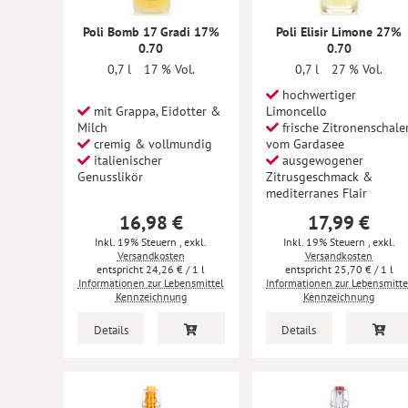
Poli Bomb 17 Gradi 17%
Poli Elisir Limone 27%
0.70
0.70
0,7 l
17 % Vol.
0,7 l
27 % Vol.
hochwertiger
mit Grappa, Eidotter &
Limoncello
Milch
frische Zitronenschale
cremig & vollmundig
vom Gardasee
italienischer
ausgewogener
Genusslikör
Zitrusgeschmack &
mediterranes Flair
16,98 €
17,99 €
Inkl. 19% Steuern
,
exkl.
Inkl. 19% Steuern
,
exkl.
Versandkosten
Versandkosten
24,26 €
/ 1 l
25,70 €
/ 1 l
Informationen zur Lebensmittel
Informationen zur Lebensmitte
Kennzeichnung
Kennzeichnung
Details
Details