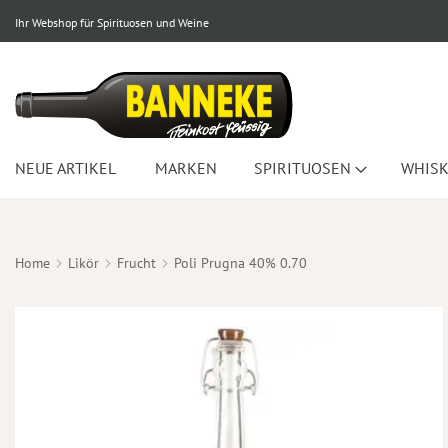
Ihr Webshop für Spirituosen und Weine
NEUE ARTIKEL
MARKEN
SPIRITUOSEN
WHISK
Home
Likör
Frucht
Poli Prugna 40% 0.70
Zum
Ende
der
Bildergalerie
springen