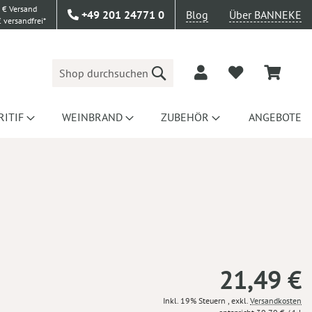
 € Versand
+49 201 24771 0
Blog
Über BANNEKE
 versandfrei*
Suche
RITIF
WEINBRAND
ZUBEHÖR
ANGEBOTE
21,49 €
Inkl. 19% Steuern
,
exkl.
Versandkosten