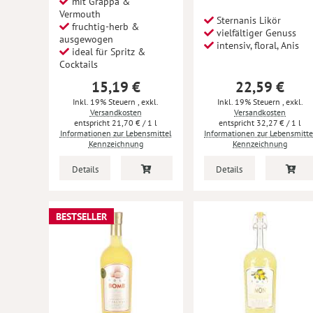
mit Grappa &
Vermouth
Sternanis Likör
fruchtig-herb &
vielfältiger Genuss
ausgewogen
intensiv, floral, Anis
ideal für Spritz &
Cocktails
15,19 €
22,59 €
Inkl. 19% Steuern
,
exkl.
Inkl. 19% Steuern
,
exkl.
Versandkosten
Versandkosten
21,70 €
/ 1 l
32,27 €
/ 1 l
Informationen zur Lebensmittel
Informationen zur Lebensmitte
Kennzeichnung
Kennzeichnung
Details
Details
BESTSELLER