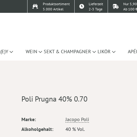
Produktsortiment
Lieferzeit
Nur 5,90
5.000 Artikel
2-3 Tage
Ab 100 €
(E)Y
WEIN
SEKT & CHAMPAGNER
LIKÖR
APÉ
Poli Prugna 40% 0.70
Mehr
Marke
Jacopo Poli
Informationen
Alkoholgehalt
40 % Vol.