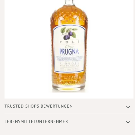
Zum
TRUSTED SHOPS BEWERTUNGEN
Anfang
der
Bildergalerie
LEBENSMITTELUNTERNEHMER
springen