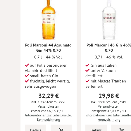
Poli Marconi 44 Agrumato
Poli Marconi 46 Gin 46
Gin 44% 0.70
0.70
0,7 l
44 % Vol.
0,7 l
46 % Vol.
auf Polis besonderer
Gin aus Italien
Alambic destilliert
unter Vakuum
small-batch Gin
destilliert
fruchtig, leicht würzig,
mit Muscat Trauben
sehr ausgewogen
verfeinert
32,29 €
29,98 €
Inkl. 19% Steuern
,
exkl.
Inkl. 19% Steuern
,
exkl.
Versandkosten
Versandkosten
46,13 €
/ 1 l
42,83 €
/ 1 l
Informationen zur Lebensmittel
Informationen zur Lebensmitte
Kennzeichnung
Kennzeichnung
Details
Details