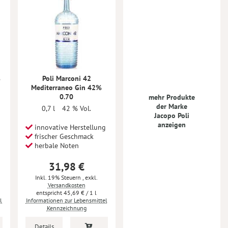
%
Poli Marconi 42
Mediterraneo Gin 42%
0.70
mehr Produkte
der Marke
0,7 l
42 % Vol.
Jacopo Poli
anzeigen
innovative Herstellung
frischer Geschmack
herbale Noten
31,98 €
Inkl. 19% Steuern
,
exkl.
Versandkosten
45,69 €
/ 1 l
l
Informationen zur Lebensmittel
Kennzeichnung
Details