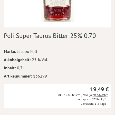
Zum
Poli Super Taurus Bitter 25% 0.70
Anfang
der
Bildergalerie
Mehr
Marke
Jacopo Poli
springen
Informationen
Alkoholgehalt
25 % Vol.
Inhalt
0,7 l
Artikelnummer
136299
19,49 €
Inkl. 19% Steuern
,
exkl.
Versandkosten
27,84 €
/ 1 l
Lieferzeit
1-3 Tage