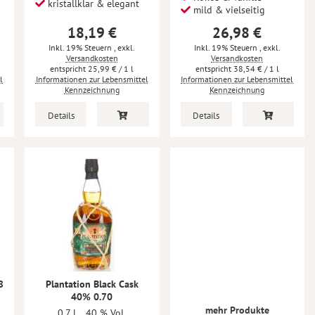
kristallklar & elegant
mild & vielseitig
18,19 €
26,98 €
Inkl. 19% Steuern
,
exkl.
Inkl. 19% Steuern
,
exkl.
Versandkosten
Versandkosten
25,99 €
/ 1 l
38,54 €
/ 1 l
l
Informationen zur Lebensmittel
Informationen zur Lebensmittel
Kennzeichnung
Kennzeichnung
Details
Details
8
Plantation Black Cask
40% 0.70
mehr Produkte
0,7 l
40 % Vol.