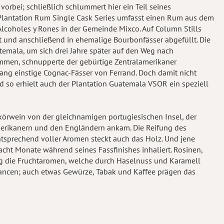
orbei; schließlich schlummert hier ein Teil seines
Plantation Rum Single Cask Series umfasst einen Rum aus dem
lcoholes y Rones in der Gemeinde Mixco. Auf Column Stills
ert und anschließend in ehemalige Bourbonfässer abgefüllt. Die
atemala, um sich drei Jahre später auf den Weg nach
mmen, schnupperte der gebürtige Zentralamerikaner
lang einstige Cognac-Fässer von Ferrand. Doch damit nicht
d so erhielt auch der Plantation Guatemala VSOR ein speziell
ikörwein von der gleichnamigen portugiesischen Insel, der
merikanern und den Engländern ankam. Die Reifung des
ntsprechend voller Aromen steckt auch das Holz. Und jene
t Monate während seines Fassfinishes inhaliert. Rosinen,
ng die Fruchtaromen, welche durch Haselnuss und Karamell
ancen; auch etwas Gewürze, Tabak und Kaffee prägen das