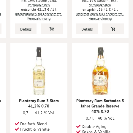
Inkl. 19% Steuern
,
exkl.
Inkl. 19% Steuern
,
exkl.
Versandkosten
Versandkosten
42,13 €
/ 1 l
26,41 €
/ 1 l
l
Informationen zur Lebensmittel
Informationen zur Lebensmittel
Kennzeichnung
Kennzeichnung
Details
Details
a
Planteray Rum 3 Stars
Planteray Rum Barbados 5
%
41,2% 0.70
Jahre Grande Reserve
40% 0.70
0,7 l
41,2 % Vol.
0,7 l
40 % Vol.
Dreifach-Blend
Double Aging
Frucht & Vanille
Kokos & Vanille