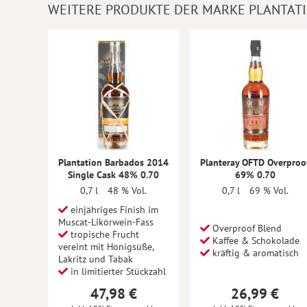
WEITERE PRODUKTE DER MARKE PLANTAT
Plantation Barbados 2014
Planteray OFTD Overproo
Single Cask 48% 0.70
69% 0.70
0,7 l
48 % Vol.
0,7 l
69 % Vol.
einjähriges Finish im
Muscat-Likörwein-Fass
Overproof Blend
tropische Frucht
Kaffee & Schokolade
vereint mit Honigsüße,
kräftig & aromatisch
Lakritz und Tabak
in limitierter Stückzahl
47,98 €
26,99 €