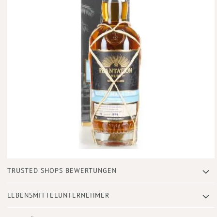
Zum
TRUSTED SHOPS BEWERTUNGEN
Anfang
der
Bildergalerie
LEBENSMITTELUNTERNEHMER
springen