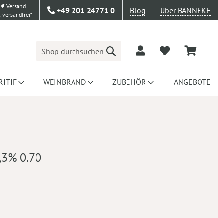
 € Versand
+49 201 24771 0
Blog
Über BANNEKE
 versandfrei*
Suche
RITIF
WEINBRAND
ZUBEHÖR
ANGEBOTE
,3% 0.70