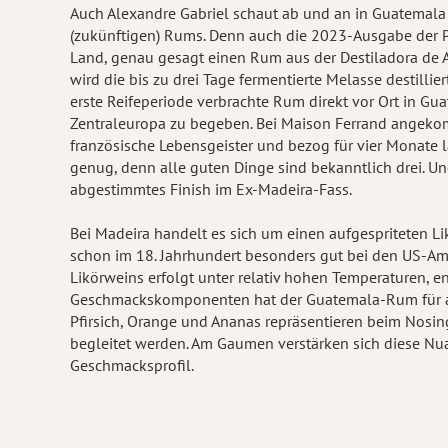
Auch Alexandre Gabriel schaut ab und an in Guatemala v
(zukünftigen) Rums. Denn auch die 2023-Ausgabe der 
Land, genau gesagt einen Rum aus der Destiladora de A
wird die bis zu drei Tage fermentierte Melasse destilli
erste Reifeperiode verbrachte Rum direkt vor Ort in Gu
Zentraleuropa zu begeben. Bei Maison Ferrand angeko
französische Lebensgeister und bezog für vier Monate 
genug, denn alle guten Dinge sind bekanntlich drei. Un
abgestimmtes Finish im Ex-Madeira-Fass.
Bei Madeira handelt es sich um einen aufgespriteten L
schon im 18. Jahrhundert besonders gut bei den US-A
Likörweins erfolgt unter relativ hohen Temperaturen, e
Geschmackskomponenten hat der Guatemala-Rum für ach
Pfirsich, Orange und Ananas repräsentieren beim Nosi
begleitet werden. Am Gaumen verstärken sich diese Nu
Geschmacksprofil.