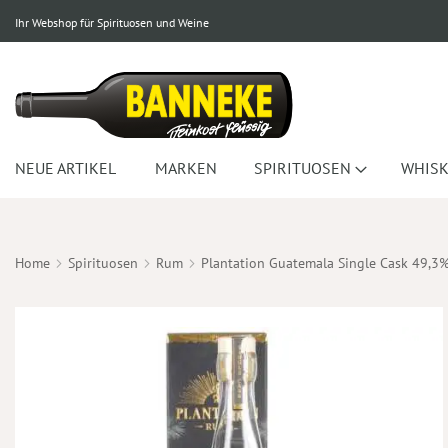
Ihr Webshop für Spirituosen und Weine
NEUE ARTIKEL
MARKEN
SPIRITUOSEN
WHISK
Home
Spirituosen
Rum
Plantation Guatemala Single Cask 49,3
Zum
Ende
der
Bildergalerie
springen