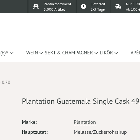
Produktsortiment
Lieferzeit
Nur 5,90
5.000 Artikel
2-3 Tage
Ab 100 €
(E)Y
WEIN
SEKT & CHAMPAGNER
LIKÖR
APÉ
% 0.70
Plantation Guatemala Single Cask 49
Mehr
Marke
Plantation
Informationen
Hauptzutat
Melasse/Zuckerrohrsirup