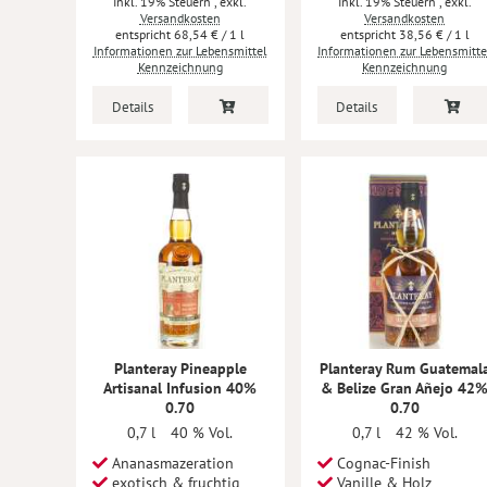
Inkl. 19% Steuern
,
exkl.
Inkl. 19% Steuern
,
exkl.
Versandkosten
Versandkosten
68,54 €
/ 1 l
38,56 €
/ 1 l
Informationen zur Lebensmittel
Informationen zur Lebensmitte
Kennzeichnung
Kennzeichnung
Details
Details
Planteray Pineapple
Planteray Rum Guatemal
Artisanal Infusion 40%
& Belize Gran Añejo 42
0.70
0.70
0,7 l
40 % Vol.
0,7 l
42 % Vol.
Ananasmazeration
Cognac-Finish
exotisch & fruchtig
Vanille & Holz