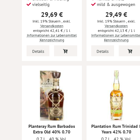
vielseitig
mild & ausgewogen
29,69 €
29,49 €
Inkl. 19% Steuern
,
exkl.
Inkl. 19% Steuern
,
exkl.
Versandkosten
Versandkosten
42,41 €
/ 1 l
42,13 €
/ 1 l
Informationen zur Lebensmittel
Informationen zur Lebensmitte
Kennzeichnung
Kennzeichnung
Details
Details
Planteray Rum Barbados
Plantation Rum Trinidad 
Extra Old 40% 0.70
Years 42% 0.70
0,7 l
40 % Vol.
0,7 l
42 % Vol.