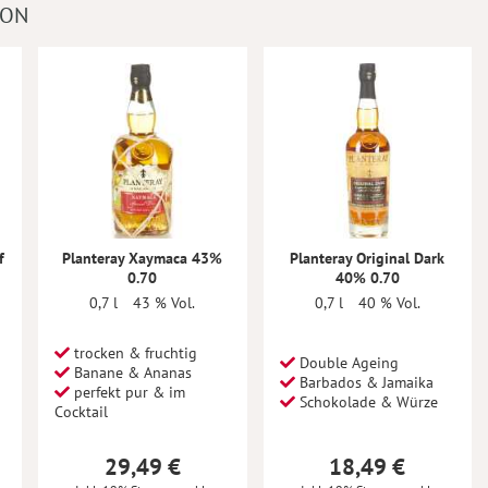
ION
f
Planteray Xaymaca 43%
Planteray Original Dark
0.70
40% 0.70
0,7 l
43 % Vol.
0,7 l
40 % Vol.
trocken & fruchtig
Double Ageing
Banane & Ananas
Barbados & Jamaika
perfekt pur & im
Schokolade & Würze
Cocktail
29,49 €
18,49 €