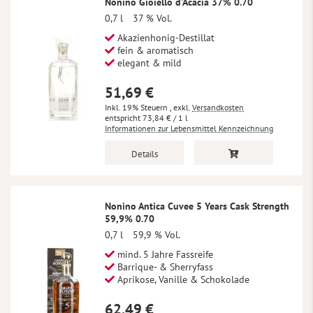
Nonino Gioiello d'Acacia 37% 0.70
0,7 l
37 % Vol.
Akazienhonig-Destillat
fein & aromatisch
elegant & mild
51,69 €
Inkl. 19% Steuern
,
exkl.
Versandkosten
73,84 €
/ 1 l
Informationen zur Lebensmittel Kennzeichnung
Details
Nonino Antica Cuvee 5 Years Cask Strength
59,9% 0.70
0,7 l
59,9 % Vol.
mind. 5 Jahre Fassreife
Barrique- & Sherryfass
Aprikose, Vanille & Schokolade
62,49 €