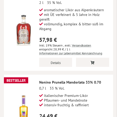
2 l
35 % Vol.
aromatischer Likör aus Alpenkräutern
mit ÙE verfeinert & 5 Jahre in Holz
gereift
vollmundig, komplex & bitter-süß im
Abgang
57,98 €
Inkl. 19% Steuern
,
exkl.
Versandkosten
28,99 €
/ 1 l
Informationen zur Lebensmittel Kennzeichnung
Details
BESTSELLER
Nonino Prunella Mandorlata 33% 0.70
0,7 l
33 % Vol.
italienischer Premium-Likör
Pflaumen- und Mandelnote
intensiv fruchtig & raffiniert
24,49 €