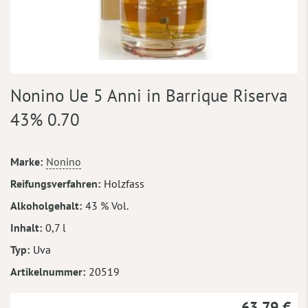
Zum
Nonino Ue 5 Anni in Barrique Riserva
Anfang
der
43% 0.70
Bildergalerie
springen
Mehr
Marke
Nonino
Informationen
Reifungsverfahren
Holzfass
Alkoholgehalt
43 % Vol.
Inhalt
0,7 l
Typ
Uva
Artikelnummer
20519
63,79 €