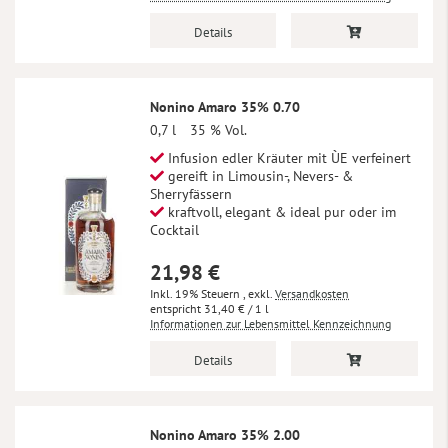
Details
Nonino Amaro 35% 0.70
0,7 l
35 % Vol.
Infusion edler Kräuter mit ÙE verfeinert
gereift in Limousin-, Nevers- &
Sherryfässern
kraftvoll, elegant & ideal pur oder im
Cocktail
21,98 €
Inkl. 19% Steuern
,
exkl.
Versandkosten
31,40 €
/ 1 l
Informationen zur Lebensmittel Kennzeichnung
Details
Nonino Amaro 35% 2.00