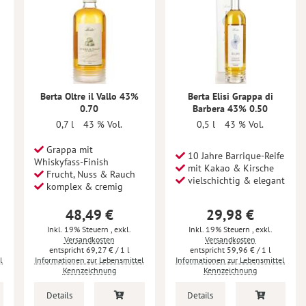
Berta Oltre il Vallo 43%
Berta Elisi Grappa di
0.70
Barbera 43% 0.50
0,7 l
43 % Vol.
0,5 l
43 % Vol.
Grappa mit
10 Jahre Barrique-Reife
Whiskyfass-Finish
mit Kakao & Kirsche
Frucht, Nuss & Rauch
vielschichtig & elegant
komplex & cremig
48,49 €
29,98 €
Inkl. 19% Steuern
,
exkl.
Inkl. 19% Steuern
,
exkl.
Versandkosten
Versandkosten
69,27 €
/ 1 l
59,96 €
/ 1 l
l
Informationen zur Lebensmittel
Informationen zur Lebensmittel
Kennzeichnung
Kennzeichnung
Details
Details