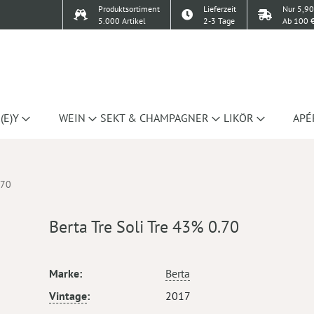
Produktsortiment
Lieferzeit
Nur 5,90
5.000 Artikel
2-3 Tage
Ab 100 €
(E)Y
WEIN
SEKT & CHAMPAGNER
LIKÖR
APÉ
.70
Berta Tre Soli Tre 43% 0.70
Mehr
Marke
Berta
Informationen
Vintage
2017