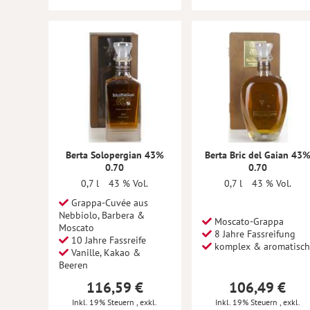
Berta Solopergian 43%
Berta Bric del Gaian 43
0.70
0.70
0,7 l
43 % Vol.
0,7 l
43 % Vol.
Grappa-Cuvée aus
Nebbiolo, Barbera &
Moscato-Grappa
Moscato
8 Jahre Fassreifung
10 Jahre Fassreife
komplex & aromatisch
Vanille, Kakao &
Beeren
116,59 €
106,49 €
Inkl. 19% Steuern
,
exkl.
Inkl. 19% Steuern
,
exkl.