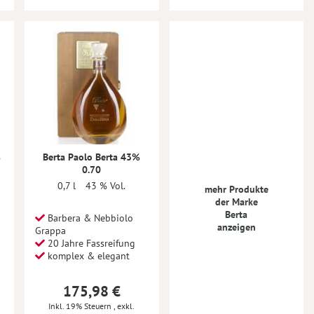
%
Berta Paolo Berta 43%
0.70
0,7 l
43 % Vol.
mehr Produkte
der Marke
Berta
Barbera & Nebbiolo
anzeigen
Grappa
20 Jahre Fassreifung
komplex & elegant
175,98 €
Inkl. 19% Steuern
,
exkl.