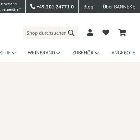
 € Versand
+49 201 24771 0
Blog
Über BANNEKE
 versandfrei*
Suche
RITIF
WEINBRAND
ZUBEHÖR
ANGEBOTE