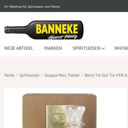
Ihr Webshop für Spirituosen und Weine
NEUE ARTIKEL
MARKEN
SPIRITUOSEN
WHISK
Home
Spirituosen
Grappa Marc Trester
Berta Tre Soli Tre 43% 0
Zum
Ende
der
Bildergalerie
springen