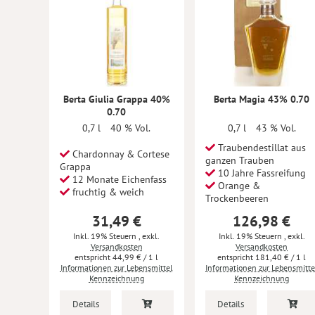
Berta Giulia Grappa 40%
Berta Magia 43% 0.70
0.70
0,7 l
40 % Vol.
0,7 l
43 % Vol.
Traubendestillat aus
Chardonnay & Cortese
ganzen Trauben
Grappa
10 Jahre Fassreifung
12 Monate Eichenfass
Orange &
fruchtig & weich
Trockenbeeren
31,49 €
126,98 €
Inkl. 19% Steuern
,
exkl.
Inkl. 19% Steuern
,
exkl.
Versandkosten
Versandkosten
44,99 €
/ 1 l
181,40 €
/ 1 l
Informationen zur Lebensmittel
Informationen zur Lebensmitte
Kennzeichnung
Kennzeichnung
Details
Details