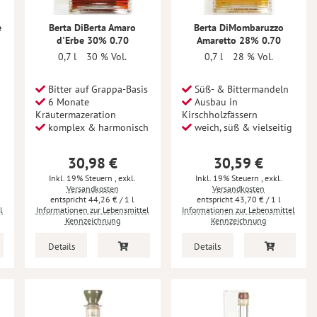
è
Berta DiBerta Amaro
Berta DiMombaruzzo
d'Erbe 30% 0.70
Amaretto 28% 0.70
0,7 l
30 % Vol.
0,7 l
28 % Vol.
Bitter auf Grappa-Basis
Süß- & Bittermandeln
6 Monate
Ausbau in
Kräutermazeration
Kirschholzfässern
komplex & harmonisch
weich, süß & vielseitig
30,98 €
30,59 €
Inkl. 19% Steuern
,
exkl.
Inkl. 19% Steuern
,
exkl.
Versandkosten
Versandkosten
44,26 €
/ 1 l
43,70 €
/ 1 l
l
Informationen zur Lebensmittel
Informationen zur Lebensmittel
Kennzeichnung
Kennzeichnung
Details
Details