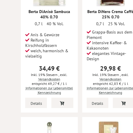
Berta DiAnisè Sambuca
Berta DiNero Crema Caff
40% 0.70
25% 0.70
0,7 l
40 % Vol.
0,7 l
25 % Vol.
Grappa-Basis aus dem
Anis & Gewürze
Piemont
Reifung in
intensive Kaffee- &
Kirschholzfässern
Kakaonoten
weich, harmonisch &
elegantes Vintage-
vielseitig
Design
34,49 €
29,98 €
Inkl. 19% Steuern
,
exkl.
Inkl. 19% Steuern
,
exkl.
Versandkosten
Versandkosten
49,27 €
/ 1 l
42,83 €
/ 1 l
Informationen zur Lebensmittel
Informationen zur Lebensmitte
Kennzeichnung
Kennzeichnung
Details
Details