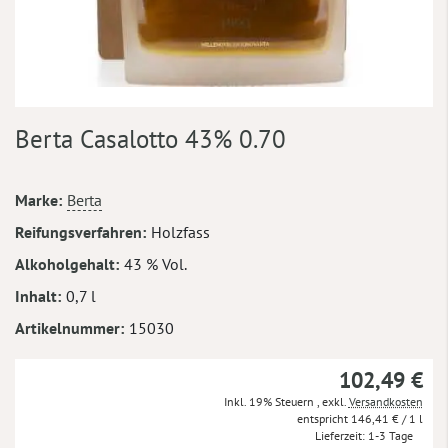
Zum
Berta Casalotto 43% 0.70
Anfang
der
Bildergalerie
Mehr
Marke
Berta
springen
Informationen
Reifungsverfahren
Holzfass
Alkoholgehalt
43 % Vol.
Inhalt
0,7 l
Artikelnummer
15030
102,49 €
Inkl. 19% Steuern
,
exkl.
Versandkosten
146,41 €
/ 1 l
Lieferzeit
1-3 Tage