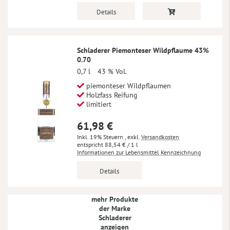
Details
Schladerer Piemonteser Wildpflaume 43%
0.70
0,7 l
43 % Vol.
piemonteser Wildpflaumen
Holzfass Reifung
limitiert
61,98 €
Inkl. 19% Steuern
,
exkl.
Versandkosten
88,54 €
/ 1 l
Informationen zur Lebensmittel Kennzeichnung
Details
mehr Produkte
der Marke
Schladerer
anzeigen