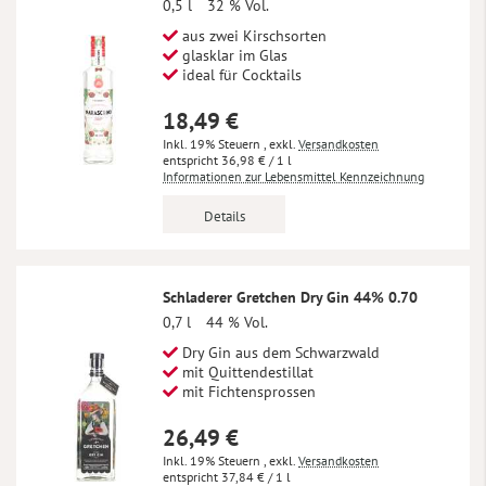
0,5 l
32 % Vol.
aus zwei Kirschsorten
glasklar im Glas
ideal für Cocktails
18,49 €
Inkl. 19% Steuern
,
exkl.
Versandkosten
36,98 €
/ 1 l
Informationen zur Lebensmittel Kennzeichnung
Details
Schladerer Gretchen Dry Gin 44% 0.70
0,7 l
44 % Vol.
Dry Gin aus dem Schwarzwald
mit Quittendestillat
mit Fichtensprossen
26,49 €
Inkl. 19% Steuern
,
exkl.
Versandkosten
37,84 €
/ 1 l