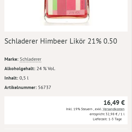
Zum
Schladerer Himbeer Likör 21% 0.50
Anfang
der
Bildergalerie
Mehr
Marke
Schladerer
springen
Informationen
Alkoholgehalt
24 % Vol.
Inhalt
0,5 l
Artikelnummer
56737
16,49 €
Inkl. 19% Steuern
,
exkl.
Versandkosten
32,98 €
/ 1 l
Lieferzeit
1-3 Tage