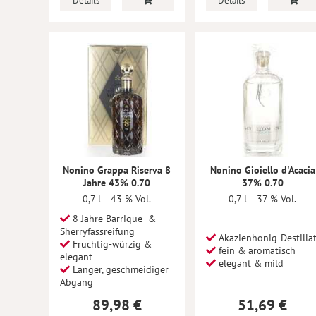
Details
Details
Nonino Grappa Riserva 8
Nonino Gioiello d'Acacia
Jahre 43% 0.70
37% 0.70
0,7 l
43 % Vol.
0,7 l
37 % Vol.
8 Jahre Barrique- &
Sherryfassreifung
Akazienhonig-Destilla
Fruchtig-würzig &
fein & aromatisch
elegant
elegant & mild
Langer, geschmeidiger
Abgang
89,98 €
51,69 €