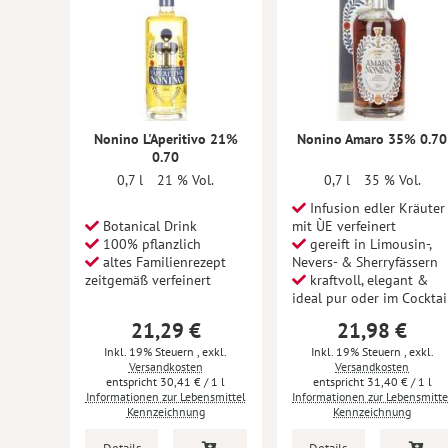
Nonino L'Aperitivo 21%
Nonino Amaro 35% 0.70
0.70
0,7 l
21 % Vol.
0,7 l
35 % Vol.
Infusion edler Kräuter
Botanical Drink
mit ÙE verfeinert
100% pflanzlich
gereift in Limousin-,
altes Familienrezept
Nevers- & Sherryfässern
zeitgemäß verfeinert
kraftvoll, elegant &
ideal pur oder im Cocktai
21,29 €
21,98 €
Inkl. 19% Steuern
,
exkl.
Inkl. 19% Steuern
,
exkl.
Versandkosten
Versandkosten
30,41 €
/ 1 l
31,40 €
/ 1 l
Informationen zur Lebensmittel
Informationen zur Lebensmitte
Kennzeichnung
Kennzeichnung