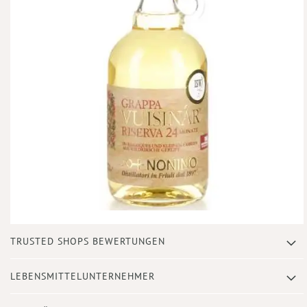
Zum
TRUSTED SHOPS BEWERTUNGEN
Anfang
der
Bildergalerie
LEBENSMITTELUNTERNEHMER
springen