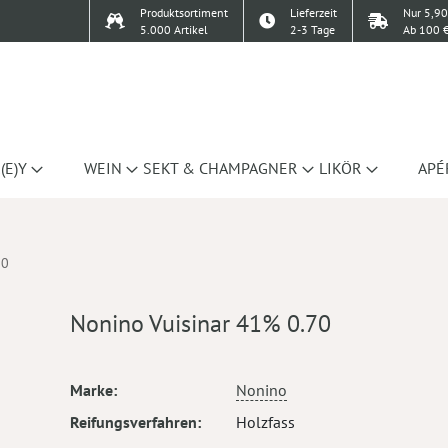
Produktsortiment
Lieferzeit
Nur 5,90
5.000 Artikel
2-3 Tage
Ab 100 €
(E)Y
WEIN
SEKT & CHAMPAGNER
LIKÖR
APÉ
70
Nonino Vuisinar 41% 0.70
Mehr
Marke
Nonino
Informationen
Reifungsverfahren
Holzfass