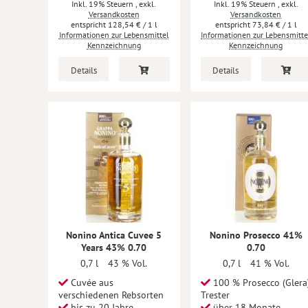
Inkl. 19% Steuern
,
exkl.
Inkl. 19% Steuern
,
exkl.
Versandkosten
Versandkosten
128,54 €
/ 1 l
73,84 €
/ 1 l
Informationen zur Lebensmittel
Informationen zur Lebensmitte
Kennzeichnung
Kennzeichnung
Details
Details
Nonino Antica Cuvee 5
Nonino Prosecco 41%
Years 43% 0.70
0.70
0,7 l
43 % Vol.
0,7 l
41 % Vol.
Cuvée aus
100 % Prosecco (Glera
verschiedenen Rebsorten
Trester
bis zu 20 Jahre
über 18 Monate