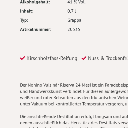
Alkoholgehalt
41 % Vol.
Inhalt
0,7 l
Typ
Grappa
Artikelnummer
20535
Kirschholzfass-Reifung
Nuss & Trockenfr
Der Nonino Vuisinâr Riserva 24 Mesi ist ein Paradebeisp
und Handwerkskunst verbindet. Für diesen außergewöh
weißer und roter Rebsorten aus den friulanischen Weinr
unter Vakuum bei kontrollierter Temperatur vergoren, 
Die anschließende Destillation erfolgt langsam und äu
denen ausschließlich das Herzstück des Destillats verw