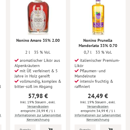
Nonino Amaro 35% 2.00
Nonino Prunella
Mandorlata 33% 0.70
2 l
35 % Vol.
0,7 l
33 % Vol.
aromatischer Likör aus
italienischer Premium-
Alpenkräutern
Likör
mit ÙE verfeinert & 5
Pflaumen- und
Jahre in Holz gereift
Mandelnote
vollmundig, komplex &
intensiv fruchtig &
l
bitter-süß im Abgang
raffiniert
57,98 €
24,49 €
Inkl. 19% Steuern
,
exkl.
Inkl. 19% Steuern
,
exkl.
Versandkosten
Versandkosten
28,99 €
/ 1 l
34,99 €
/ 1 l
l
Informationen zur Lebensmittel
Informationen zur Lebensmittel
Kennzeichnung
Kennzeichnung