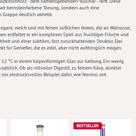
ildkirschholz - dem namensgebenden Vuisinâr - reift. Diese
art bernsteinfarbene Tönung, sondern auch eine
n Grappe deutlich abhebt.
elegant, weich und mit feinen süßlichen Noten, die an Walnüsse,
n entfaltet er ein komplexes Spiel aus fruchtiger Frische und
eit und einer subtilen, fast zurückhaltenden Struktur. Das
t für Genießer, die es edel, aber nicht aufdringlich mögen.
 12 °C in einem tulpenförmigen Glas zur Geltung. Ein wenig
ätzlich. Ob als stilvoller Digestif, zu feinem Käse, dunkler
 ein eindrucksvolles Beispiel dafür, wie Nonino seit
BESTSELLER