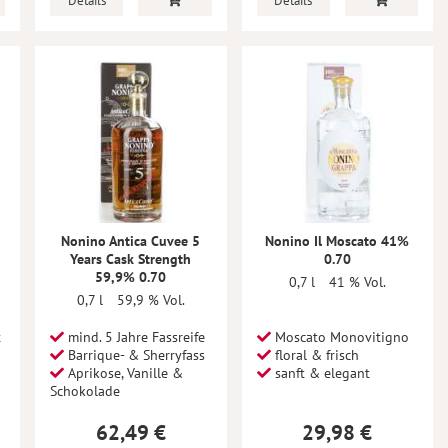
Details
Details
Nonino Antica Cuvee 5
Nonino Il Moscato 41%
Years Cask Strength
0.70
59,9% 0.70
0,7 l
41 % Vol.
0,7 l
59,9 % Vol.
t
mind. 5 Jahre Fassreife
Moscato Monovitigno
Barrique- & Sherryfass
floral & frisch
Aprikose, Vanille &
sanft & elegant
Schokolade
62,49 €
29,98 €