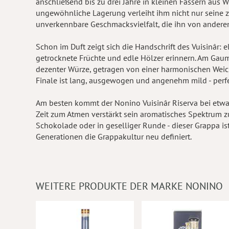
anschließend bis zu drei Jahre in kleinen Fässern aus W
ungewöhnliche Lagerung verleiht ihm nicht nur seine z
unverkennbare Geschmacksvielfalt, die ihn von andere
Schon im Duft zeigt sich die Handschrift des Vuisinâr: 
getrocknete Früchte und edle Hölzer erinnern. Am Gaume
dezenter Würze, getragen von einer harmonischen Weichh
Finale ist lang, ausgewogen und angenehm mild - perfek
Am besten kommt der Nonino Vuisinâr Riserva bei etwa
Zeit zum Atmen verstärkt sein aromatisches Spektrum zus
Schokolade oder in geselliger Runde - dieser Grappa ist
Generationen die Grappakultur neu definiert.
WEITERE PRODUKTE DER MARKE NONINO