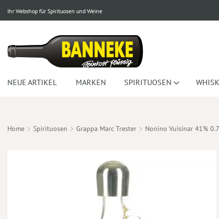
Ihr Webshop für Spirituosen und Weine
NEUE ARTIKEL
MARKEN
SPIRITUOSEN
WHISK
Home
Spirituosen
Grappa Marc Trester
Nonino Vuisinar 41% 0.
Zum
Ende
der
Bildergalerie
springen