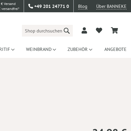
 € Versand
+49 201 24771 0
Blog
Über BANNEKE
 versandfrei*
Suche
RITIF
WEINBRAND
ZUBEHÖR
ANGEBOTE