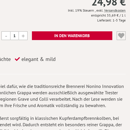
24,98 €
Inkl. 19% Steuern
,
exkl.
Versandkosten
35,69 €
/ 1 l
Lieferzeit
1-3 Tage
IN DEN WARENKORB
üchte
elegant & mild
iel dafür, wie die traditionsreiche Brennerei Nonino Innovation
nlichen Grappa werden ausschließlich ausgewählte Trester
egionen Grave und Colli verarbeitet. Nach der Lese werden sie
um ihre Frische und Aromatik vollständig zu bewahren.
ßerst sorgfältig in klassischen Kupferdampfbrennkolben, bei
endet wird. Dadurch entsteht ein besonders reiner Grappa, der