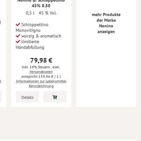
Nonino di Schioppettino
45% 0.50
0,5 l
45 % Vol.
mehr Produkte
der Marke
)
Schioppettino
Nonino
Monovitigno
anzeigen
würzig & aromatisch
limitierte
Handabfüllung
79,98 €
Inkl. 19% Steuern
,
exkl.
Versandkosten
159,96 €
/ 1 l
l
Informationen zur Lebensmittel
Kennzeichnung
Details