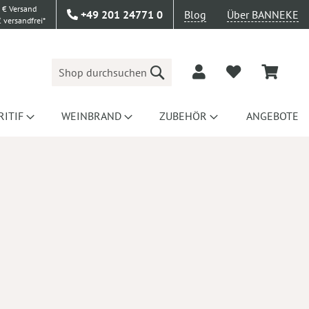
 € Versand
+49 201 24771 0
Blog
Über BANNEKE
 versandfrei*
Suche
RITIF
WEINBRAND
ZUBEHÖR
ANGEBOTE