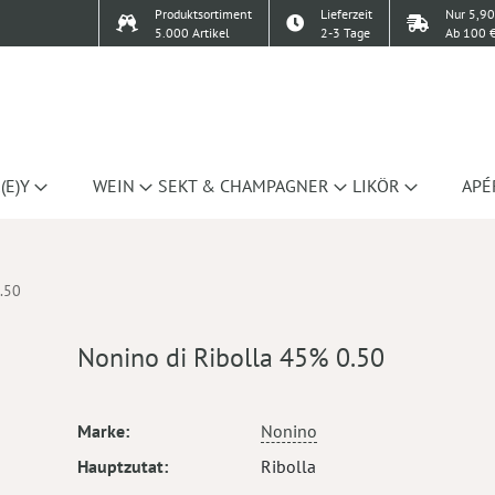
Produktsortiment
Lieferzeit
Nur 5,90
5.000 Artikel
2-3 Tage
Ab 100 €
(E)Y
WEIN
SEKT & CHAMPAGNER
LIKÖR
APÉ
.50
Nonino di Ribolla 45% 0.50
Mehr
Marke
Nonino
Informationen
Hauptzutat
Ribolla