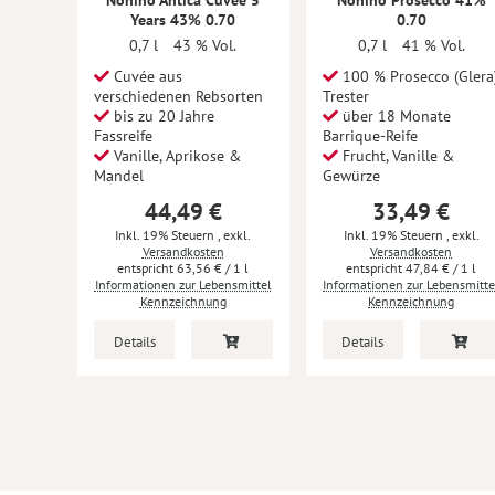
Nonino Antica Cuvee 5
Nonino Prosecco 41%
Years 43% 0.70
0.70
0,7 l
43 % Vol.
0,7 l
41 % Vol.
Cuvée aus
100 % Prosecco (Glera
verschiedenen Rebsorten
Trester
bis zu 20 Jahre
über 18 Monate
Fassreife
Barrique-Reife
Vanille, Aprikose &
Frucht, Vanille &
Mandel
Gewürze
44,49 €
33,49 €
Inkl. 19% Steuern
,
exkl.
Inkl. 19% Steuern
,
exkl.
Versandkosten
Versandkosten
63,56 €
/ 1 l
47,84 €
/ 1 l
Informationen zur Lebensmittel
Informationen zur Lebensmitte
Kennzeichnung
Kennzeichnung
Details
Details