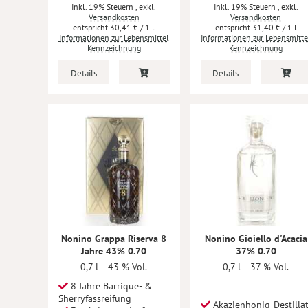
Inkl. 19% Steuern
,
exkl.
Inkl. 19% Steuern
,
exkl.
Versandkosten
Versandkosten
30,41 €
/ 1 l
31,40 €
/ 1 l
Informationen zur Lebensmittel
Informationen zur Lebensmitte
Kennzeichnung
Kennzeichnung
Details
Details
Nonino Grappa Riserva 8
Nonino Gioiello d'Acacia
Jahre 43% 0.70
37% 0.70
0,7 l
43 % Vol.
0,7 l
37 % Vol.
8 Jahre Barrique- &
Sherryfassreifung
Akazienhonig-Destilla