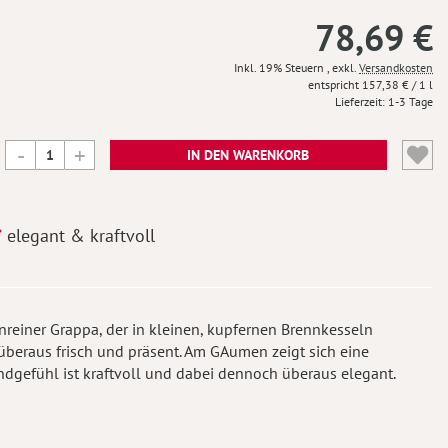
78,69 €
Inkl. 19% Steuern
,
exkl.
Versandkosten
157,38 €
/ 1 l
Lieferzeit
1-3 Tage
IN DEN WARENKORB
elegant & kraftvoll
enreiner Grappa, der in kleinen, kupfernen Brennkesseln
t überaus frisch und präsent. Am GAumen zeigt sich eine
ndgefühl ist kraftvoll und dabei dennoch überaus elegant.