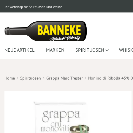
Ihr Webshop für Spirituosen und Weine
NEUE ARTIKEL
MARKEN
SPIRITUOSEN
WHISK
Home
Spirituosen
Grappa Marc Trester
Nonino di Ribolla 45% 0
Zum
Ende
der
Bildergalerie
springen