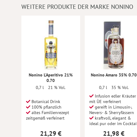
WEITERE PRODUKTE DER MARKE NONINO
Nonino L'Aperitivo 21%
Nonino Amaro 35% 0.70
0.70
0,7 l
21 % Vol.
0,7 l
35 % Vol.
Infusion edler Kräuter
Botanical Drink
mit ÙE verfeinert
100% pflanzlich
gereift in Limousin-,
altes Familienrezept
Nevers- & Sherryfässern
zeitgemäß verfeinert
kraftvoll, elegant &
ideal pur oder im Cocktai
21,29 €
21,98 €