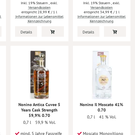
Inkl. 19% Steuern
,
exkl.
Inkl. 19% Steuern
,
exkl.
Versandkosten
Versandkosten
28,99 €
/ 1 l
34,99 €
/ 1 l
l
Informationen zur Lebensmittel
Informationen zur Lebensmittel
Kennzeichnung
Kennzeichnung
Details
Details
Nonino Antica Cuvee 5
Nonino Il Moscato 41%
Years Cask Strength
0.70
59,9% 0.70
0,7 l
41 % Vol.
0,7 l
59,9 % Vol.
t
mind. 5 Jahre Fassreife
Moscato Monovitigno