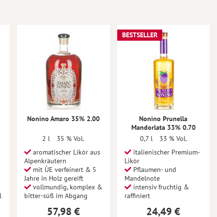
BESTSELLER
Nonino Amaro 35% 2.00
Nonino Prunella
Mandorlata 33% 0.70
2 l
35 % Vol.
0,7 l
33 % Vol.
aromatischer Likör aus
italienischer Premium-
Alpenkräutern
Likör
mit ÙE verfeinert & 5
Pflaumen- und
Jahre in Holz gereift
Mandelnote
vollmundig, komplex &
intensiv fruchtig &
l
bitter-süß im Abgang
raffiniert
57,98 €
24,49 €