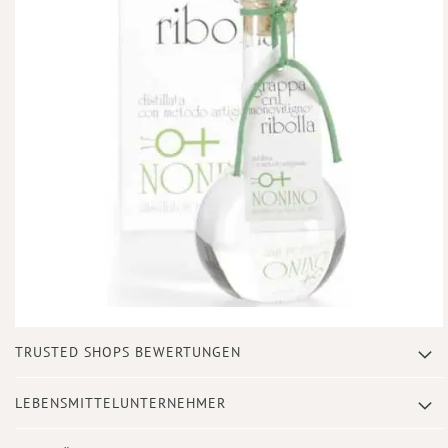
Zum
TRUSTED SHOPS BEWERTUNGEN
Anfang
der
Bildergalerie
LEBENSMITTELUNTERNEHMER
springen