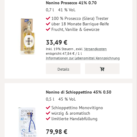
Nonino Prosecco 41% 0.70
0,7 l
41 % Vol.
100 % Prosecco (Glera) Trester
über 18 Monate Barrique-Reife
Frucht, Vanille & Gewürze
33,49 €
Inkl. 19% Steuern
,
exkl.
Versandkosten
47,84 €
/ 1 l
Informationen zur Lebensmittel Kennzeichnung
Details
Nonino di Schioppettino 45% 0.50
0,5 l
45 % Vol.
Schioppettino Monovitigno
würzig & aromatisch
limitierte Handabfüllung
79,98 €