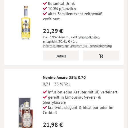
Botanical Drink
100% pflanzlich
altes Familienrezept zeitgemäß
verfeinert
21,29 €
Inkl. 19% Steuern
,
exkl.
Versandkosten
30,41 €
/ 1 l
Informationen zur Lebensmittel Kennzeichnung
Details
Nonino Amaro 35% 0.70
0,7 l
35 % Vol.
Infusion edler Kräuter mit ÙE verfeinert
gereift in Limousin-, Nevers- &
Sherryfässern
kraftvoll, elegant & ideal pur oder im
Cocktail
21,98 €