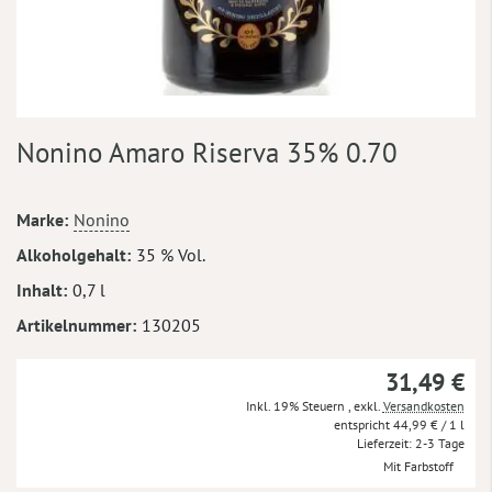
Zum
Nonino Amaro Riserva 35% 0.70
Anfang
der
Bildergalerie
Mehr
Marke
Nonino
springen
Informationen
Alkoholgehalt
35 % Vol.
Inhalt
0,7 l
Artikelnummer
130205
31,49 €
Inkl. 19% Steuern
,
exkl.
Versandkosten
44,99 €
/ 1 l
Lieferzeit
2-3 Tage
Mit Farbstoff