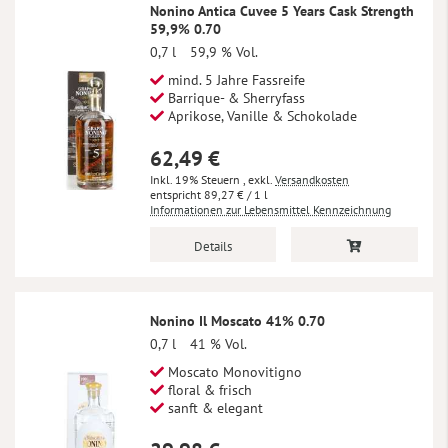
Nonino Antica Cuvee 5 Years Cask Strength
59,9% 0.70
0,7 l
59,9 % Vol.
mind. 5 Jahre Fassreife
Barrique- & Sherryfass
Aprikose, Vanille & Schokolade
62,49 €
Inkl. 19% Steuern
,
exkl.
Versandkosten
89,27 €
/ 1 l
Informationen zur Lebensmittel Kennzeichnung
Details
Nonino Il Moscato 41% 0.70
0,7 l
41 % Vol.
Moscato Monovitigno
floral & frisch
sanft & elegant