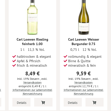
Carl Loewen Riesling
Carl Loewen Weisser
feinherb 1.00
Burgunder 0.75
1 l
11,5 % Vol.
0,75 l
12 % Vol.
halbtrocken & elegant
vollmundig & elegant
Apfel & Pfirsich
Birne & Quitte
frisch & mineralisch
mineralisch & fein
8,49 €
9,59 €
Inkl. 19% Steuern
,
exkl.
Inkl. 19% Steuern
,
exkl.
Versandkosten
Versandkosten
8,49 €
/ 1 l
12,79 €
/ 1 l
l
Informationen zur Lebensmittel
Informationen zur Lebensmittel
Kennzeichnung
Kennzeichnung
Details
Details