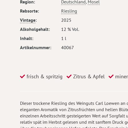
Region
Deutschland
,
Mosel
Rebsorte
Riesling
Vintage
2025
Alkoholgehalt
12 % Vol.
Inhalt
1 l
Artikelnummer
40067
frisch & spritzig
Zitrus & Apfel
miner
Dieser trockene Riesling des Weinguts Carl Loewen an de
eleganten Aromatik von Zitrusfrüchten und hellen Blüt
einzelnen Arbeitsschritt gesteigerten Wert auf Sorgfalt
relativ spät im Herbst gelesen und mit sanftem Druck 