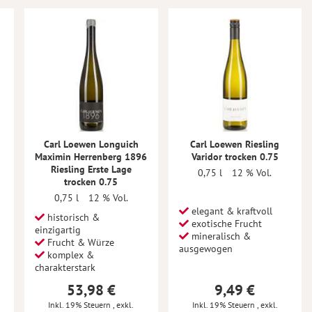
Carl Loewen Longuich
Carl Loewen Riesling
Maximin Herrenberg 1896
Varidor trocken 0.75
Riesling Erste Lage
0,75 l
12 % Vol.
trocken 0.75
0,75 l
12 % Vol.
elegant & kraftvoll
historisch &
exotische Frucht
einzigartig
mineralisch &
Frucht & Würze
ausgewogen
komplex &
charakterstark
53,98 €
9,49 €
Inkl. 19% Steuern
,
exkl.
Inkl. 19% Steuern
,
exkl.