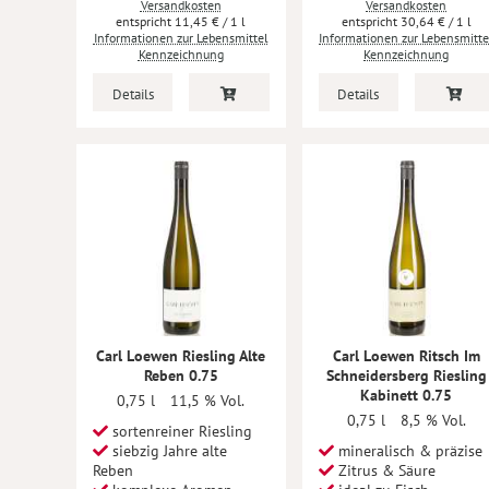
Versandkosten
Versandkosten
11,45 €
/ 1 l
30,64 €
/ 1 l
Informationen zur Lebensmittel
Informationen zur Lebensmitte
Kennzeichnung
Kennzeichnung
Details
Details
Carl Loewen Riesling Alte
Carl Loewen Ritsch Im
Reben 0.75
Schneidersberg Riesling
Kabinett 0.75
0,75 l
11,5 % Vol.
0,75 l
8,5 % Vol.
sortenreiner Riesling
siebzig Jahre alte
mineralisch & präzise
Reben
Zitrus & Säure