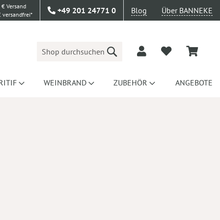
 € Versand
+49 201 24771 0
Blog
Über BANNEKE
 versandfrei*
Suche
RITIF
WEINBRAND
ZUBEHÖR
ANGEBOTE