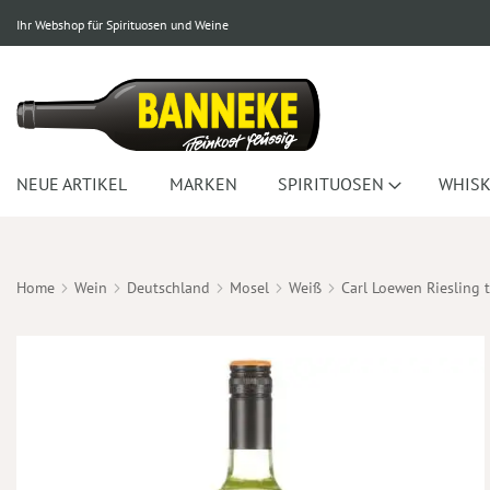
Ihr Webshop für Spirituosen und Weine
NEUE ARTIKEL
MARKEN
SPIRITUOSEN
WHISK
Home
Wein
Deutschland
Mosel
Weiß
Carl Loewen Riesling 
Zum
Ende
der
Bildergalerie
springen