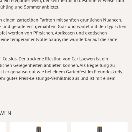
t ein eleganter Wein, der sein Terroir in besonderer Weise zum
Frühling und Sommer anbietet.
 in einem zartgelben Farbton mit sanften grünlichen Nuancen.
ne und gerade erst gemähtem Gras und wartet mit den typischen
Äpfel werden von Pfirsichen, Aprikosen und exotischen
eine temperamentvolle Säure, die wunderbar auf die zarte
 Celsius. Der trockene Riesling von Car Loewen ist ein
lichen Gelegenheiten anbieten können. Als Begleitung zu
st er genauso gut wie bei einem Gartenfest im Freundeskreis.
sehr gutes Preis-Leistungs-Verhältnis aus und ist mit einem
EWEN