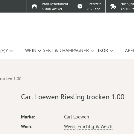
Produktsortiment
Lieferzeit
Nur 5,90
5.000 Artikel
2-3 Tage
Ab 100 €
(E)Y
WEIN
SEKT & CHAMPAGNER
LIKÖR
APÉ
trocken 1.00
Carl Loewen Riesling trocken 1.00
Mehr
Marke
Carl Loewen
Informationen
Wein
Weiss
,
Fruchtig & Weich