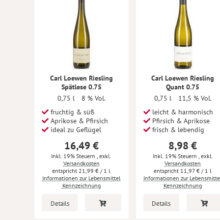
Carl Loewen Riesling
Carl Loewen Riesling
Spätlese 0.75
Quant 0.75
0,75 l
8 % Vol.
0,75 l
11,5 % Vol.
fruchtig & süß
leicht & harmonisch
Aprikose & Pfirsich
Pfirsich & Aprikose
ideal zu Geflügel
frisch & lebendig
16,49 €
8,98 €
Inkl. 19% Steuern
,
exkl.
Inkl. 19% Steuern
,
exkl.
Versandkosten
Versandkosten
21,99 €
/ 1 l
11,97 €
/ 1 l
Informationen zur Lebensmittel
Informationen zur Lebensmitte
Kennzeichnung
Kennzeichnung
Details
Details