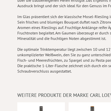
über die traubeneigenen Hefen erfolgte. Das Ergebnis is
Ausdruck bringt und der sich ideal für den Genuss im 
Im Glas präsentiert sich der klassische Mosel-Riesling
Sein frisches und blumiges Bouquet duftet nach Zitro
Aromen eines Rieslings auf. Fruchtige Anklänge reifer 
Fruchtnoten begleitet. Am Gaumen überzeugt er durch s
Mineralität und die fruchtigen Noten abgestimmt ist.
Die optimale Trinktemperatur liegt zwischen 10 und 12°
unkomplizierter Weißwein, den Sie zu ganz unterschied
Fisch- und Meeresfrüchten, zu Spargel und zu Pasta pas
Die praktische 1-Liter-Flasche zeichnet sich durch ein 
Schraubverschluss ausgestattet.
WEITERE PRODUKTE DER MARKE CARL LO