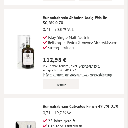
Bunnahabhain Abhainn Araig Fèis Ìle
50,8% 0.70
0,7 l
50,8 % Vol.
Islay Single Malt Scotch
Reifung in Pedro-Ximénez Sherryfässern
streng limitiert
112,98 €
Inkl. 19% Steuern
,
exkl.
Versandkosten
161,40 €
/ 1 l
Informationen zur Lebensmittel Kennzeichnung
Details
Bunnahabhain Calvados Finish 49,7% 0.70
0,7 l
49,7 % Vol.
23 Jahre gereift
Calvados-Fassfinish