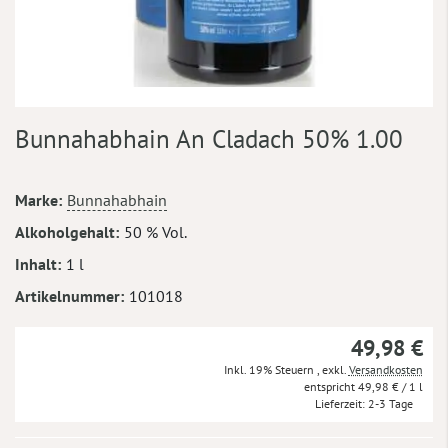
Zum
Bunnahabhain An Cladach 50% 1.00
Anfang
der
Bildergalerie
Mehr
Marke
Bunnahabhain
springen
Informationen
Alkoholgehalt
50 % Vol.
Inhalt
1 l
Artikelnummer
101018
49,98 €
Inkl. 19% Steuern
,
exkl.
Versandkosten
49,98 €
/ 1 l
Lieferzeit
2-3 Tage