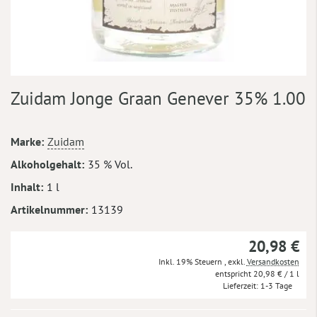
Zum
Zuidam Jonge Graan Genever 35% 1.00
Anfang
der
Bildergalerie
Mehr
Marke
Zuidam
springen
Informationen
Alkoholgehalt
35 % Vol.
Inhalt
1 l
Artikelnummer
13139
20,98 €
Inkl. 19% Steuern
,
exkl.
Versandkosten
20,98 €
/ 1 l
Lieferzeit
1-3 Tage