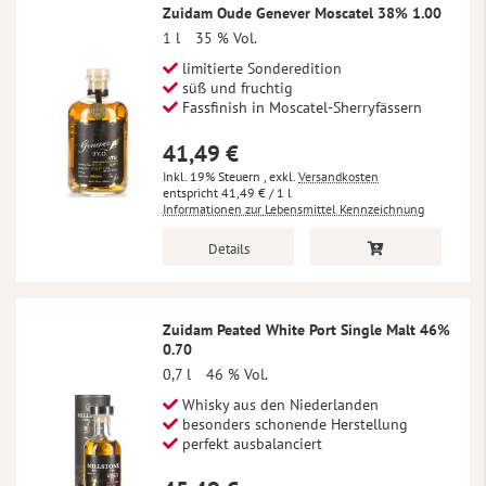
Zuidam Oude Genever Moscatel 38% 1.00
1 l
35 % Vol.
limitierte Sonderedition
süß und fruchtig
Fassfinish in Moscatel-Sherryfässern
41,49 €
Inkl. 19% Steuern
,
exkl.
Versandkosten
41,49 €
/ 1 l
Informationen zur Lebensmittel Kennzeichnung
Details
Zuidam Peated White Port Single Malt 46%
0.70
0,7 l
46 % Vol.
Whisky aus den Niederlanden
besonders schonende Herstellung
perfekt ausbalanciert