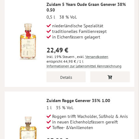
Zuidam 5 Years Oude Graan Genever 38%
0.50
0,5 l
38 % Vol.
niederländische Spezialität
traditionelles Familienrezept
in Eichenfässern gelagert
22,49 €
Inkl. 19% Steuern
,
exkl.
Versandkosten
44,98 €
/ 1 l
Informationen zur Lebensmittel Kennzeichnung
Details
Zuidam Rogge Genever 35% 1.00
1 l
35 % Vol.
Roggen trifft Wacholder, Süßholz & Anis
in neuen Eichenholzfässern gereift
Toffee- &Vanillenoten