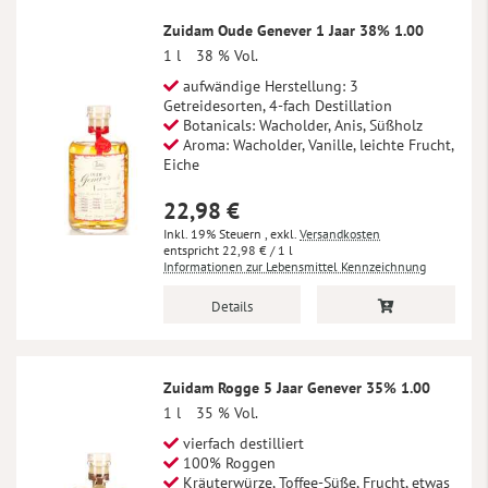
Zuidam Oude Genever 1 Jaar 38% 1.00
1 l
38 % Vol.
aufwändige Herstellung: 3
Getreidesorten, 4-fach Destillation
Botanicals: Wacholder, Anis, Süßholz
Aroma: Wacholder, Vanille, leichte Frucht,
Eiche
22,98 €
Inkl. 19% Steuern
,
exkl.
Versandkosten
22,98 €
/ 1 l
Informationen zur Lebensmittel Kennzeichnung
Details
Zuidam Rogge 5 Jaar Genever 35% 1.00
1 l
35 % Vol.
vierfach destilliert
100% Roggen
Kräuterwürze, Toffee-Süße, Frucht, etwas