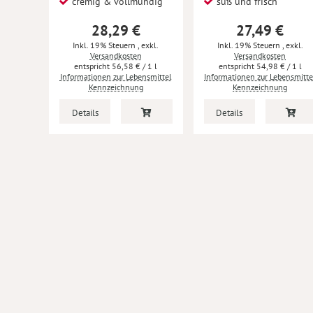
cremig & vollmundig
süß und frisch
28,29 €
27,49 €
Inkl. 19% Steuern
,
exkl.
Inkl. 19% Steuern
,
exkl.
Versandkosten
Versandkosten
56,58 €
/ 1 l
54,98 €
/ 1 l
Informationen zur Lebensmittel
Informationen zur Lebensmitte
Kennzeichnung
Kennzeichnung
Details
Details