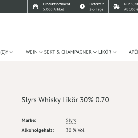
Produktsortiment
Lieferzeit
Nur 5,90
5.000 Artikel
2-3 Tage
Ab 100 €
(E)Y
WEIN
SEKT & CHAMPAGNER
LIKÖR
APÉ
Slyrs Whisky Likör 30% 0.70
Mehr
Marke
Slyrs
Informationen
Alkoholgehalt
30 % Vol.