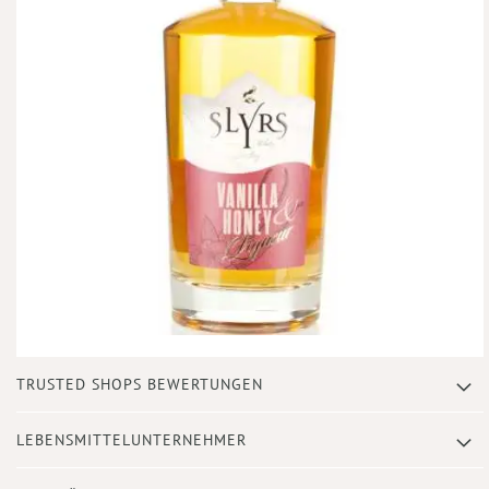
Zum
TRUSTED SHOPS BEWERTUNGEN
Anfang
der
Bildergalerie
LEBENSMITTELUNTERNEHMER
springen