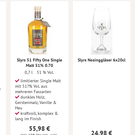
Slyrs 51 Fifty One Single
Slyrs Nosinggläser 6x20cl
Malt 51% 0.70
0,7 l
51 % Vol.
limitierter Single Malt
mit 51?% Vol. aus
e
mehreren Fassarten
dunkles Holz,
Gerstenmalz, Vanille &
Heu
kraftvoll, komplex &
lang im Finish
55,98 €
24,98 €
Inkl. 19% Steuern
,
exkl.