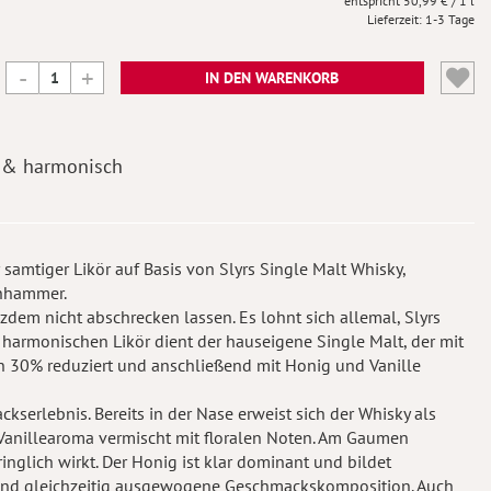
50,99 €
/ 1 l
Lieferzeit
1-3 Tage
IN DEN WARENKORB
 & harmonisch
samtiger Likör auf Basis von Slyrs Single Malt Whisky,
enhammer.
tzdem nicht abschrecken lassen. Es lohnt sich allemal, Slyrs
n harmonischen Likör dient der hauseigene Single Malt, der mit
n 30% reduziert und anschließend mit Honig und Vanille
serlebnis. Bereits in der Nase erweist sich der Whisky als
Vanillearoma vermischt mit floralen Noten. Am Gaumen
ringlich wirkt. Der Honig ist klar dominant und bildet
und gleichzeitig ausgewogene Geschmackskomposition. Auch