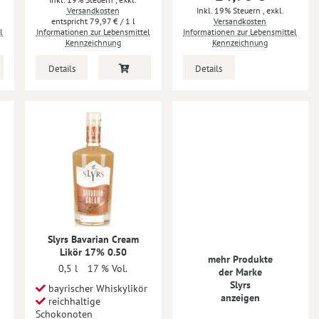
Versandkosten
Inkl. 19% Steuern
,
exkl.
79,97 €
/ 1 l
Versandkosten
l
Informationen zur Lebensmittel
Informationen zur Lebensmittel
Kennzeichnung
Kennzeichnung
Details
Details
Slyrs Bavarian Cream
Likör 17% 0.50
mehr Produkte
0,5 l
17 % Vol.
der Marke
Slyrs
bayrischer Whiskylikör
anzeigen
reichhaltige
Schokonoten