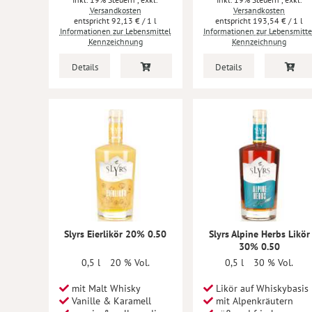
Versandkosten
Versandkosten
92,13 €
/ 1 l
193,54 €
/ 1 l
Informationen zur Lebensmittel
Informationen zur Lebensmitte
Kennzeichnung
Kennzeichnung
Details
Details
Slyrs Eierlikör 20% 0.50
Slyrs Alpine Herbs Likör
30% 0.50
0,5 l
20 % Vol.
0,5 l
30 % Vol.
mit Malt Whisky
Likör auf Whiskybasis
Vanille & Karamell
mit Alpenkräutern