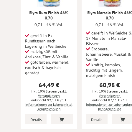
Slyrs Rum Finish 46%
Slyrs Marsala Finish 46
0.70
0.70
0,7 l
46 % Vol.
0,7 l
46 % Vol.
gereift in Weißeiche &
gereift in Ex-
17 Monate in Marsala-
Rumfässern nach
Fässern
Lagerung in Weißeiche
Erdbeere,
malzig, süß mit
Johannisbeere, Muskat &
Aprikose, Zimt & Vanille
Vanille
goldfarben, wärmend,
kräftig, komplex,
exotisch & bayrisch
fruchtig mit langem,
geprägt
malzigem Finish
64,49 €
60,98 €
Inkl. 19% Steuern
,
exkl.
Inkl. 19% Steuern
,
exkl.
Versandkosten
Versandkosten
92,13 €
/ 1 l
87,11 €
/ 1 l
Informationen zur Lebensmittel
Informationen zur Lebensmitte
Kennzeichnung
Kennzeichnung
Details
Details