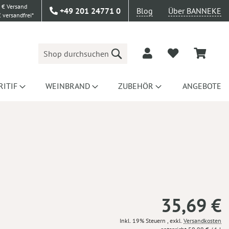
 € Versand
+49 201 24771 0
Blog
Über BANNEKE
 versandfrei*
Suche
RITIF
WEINBRAND
ZUBEHÖR
ANGEBOTE
35,69 €
Inkl. 19% Steuern
,
exkl.
Versandkosten