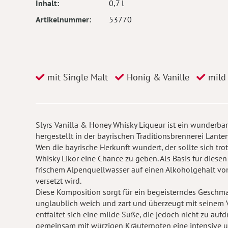
Inhalt
0,7 l
Artikelnummer
53770
mit Single Malt
Honig & Vanille
mild
Slyrs Vanilla & Honey Whisky Liqueur ist ein wunderbar 
hergestellt in der bayrischen Traditionsbrennerei Lant
Wen die bayrische Herkunft wundert, der sollte sich tro
Whisky Likör eine Chance zu geben. Als Basis für diese
frischem Alpenquellwasser auf einen Alkoholgehalt vo
versetzt wird.
Diese Komposition sorgt für ein begeisterndes Geschmack
unglaublich weich und zart und überzeugt mit seinem 
entfaltet sich eine milde Süße, die jedoch nicht zu aufd
gemeinsam mit würzigen Kräuternoten eine intensive 