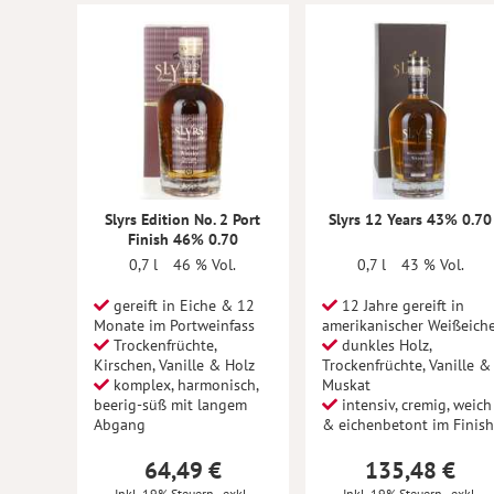
Slyrs Edition No. 2 Port
Slyrs 12 Years 43% 0.70
Finish 46% 0.70
0,7 l
46 % Vol.
0,7 l
43 % Vol.
gereift in Eiche & 12
12 Jahre gereift in
Monate im Portweinfass
amerikanischer Weißeich
Trockenfrüchte,
dunkles Holz,
Kirschen, Vanille & Holz
Trockenfrüchte, Vanille &
komplex, harmonisch,
Muskat
beerig-süß mit langem
intensiv, cremig, weich
Abgang
& eichenbetont im Finish
64,49 €
135,48 €
Inkl. 19% Steuern
,
exkl.
Inkl. 19% Steuern
,
exkl.