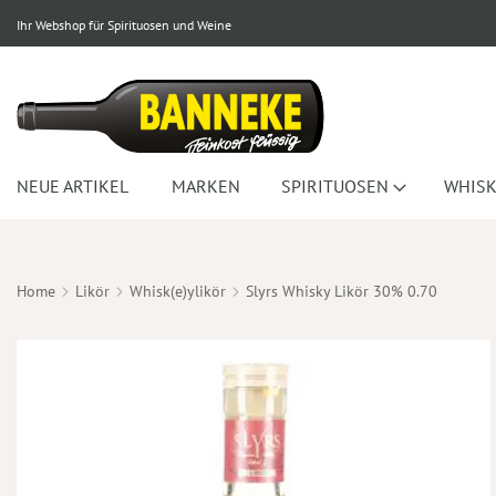
Ihr Webshop für Spirituosen und Weine
NEUE ARTIKEL
MARKEN
SPIRITUOSEN
WHISK
Home
Likör
Whisk(e)ylikör
Slyrs Whisky Likör 30% 0.70
Zum
Ende
der
Bildergalerie
springen