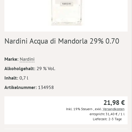
Zum
Nardini Acqua di Mandorla 29% 0.70
Anfang
der
Bildergalerie
Mehr
Marke
Nardini
springen
Informationen
Alkoholgehalt
29 % Vol.
Inhalt
0,7 l
Artikelnummer
134958
21,98 €
Inkl. 19% Steuern
,
exkl.
Versandkosten
31,40 €
/ 1 l
Lieferzeit
2-3 Tage